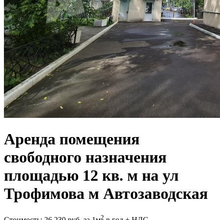
Аренда помещения
свободного назначения
площадью 12 кв. м на ул
Трофимова м Автозаводская
2
Стоимость:
26 230
руб.
за 1м
в год + НДС