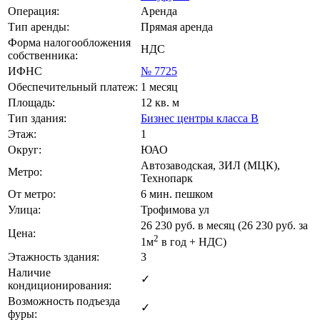
Операция:
Аренда
Тип аренды:
Прямая аренда
Форма налогообложения
НДС
собственника:
ИФНС
№ 7725
Обеспечительный платеж:
1 месяц
Площадь:
12 кв. м
Тип здания:
Бизнес центры класса B
Этаж:
1
Округ:
ЮАО
Автозаводская, ЗИЛ (МЦК),
Метро:
Технопарк
От метро:
6 мин. пешком
Улица:
Трофимова ул
26 230
руб. в месяц (26 230
руб.
за
Цена:
2
1м
в год + НДС)
Этажность здания:
3
Наличие
✓
кондиционирования:
Возможность подъезда
✓
фуры: