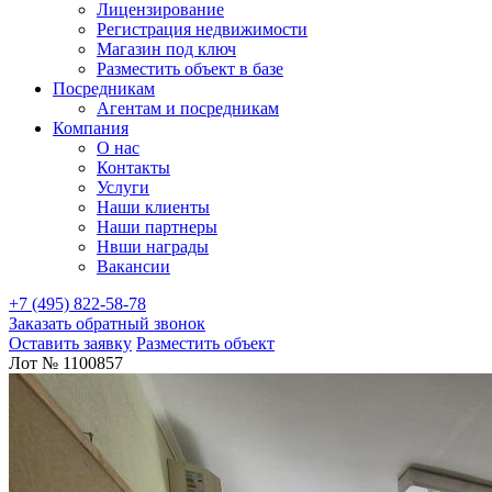
Лицензирование
Регистрация недвижимости
Магазин под ключ
Разместить объект в базе
Посредникам
Агентам и посредникам
Компания
О нас
Контакты
Услуги
Наши клиенты
Наши партнеры
Нвши награды
Вакансии
+7 (495) 822-58-78
Заказать обратный звонок
Оставить заявку
Разместить объект
Лот № 1100857