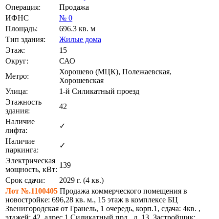
Операция:
Продажа
ИФНС
№ 0
Площадь:
696.3 кв. м
Тип здания:
Жилые дома
Этаж:
15
Округ:
САО
Хорошево (МЦК), Полежаевская,
Метро:
Хорошевская
Улица:
1-й Силикатный проезд
Этажность
42
здания:
Наличие
✓
лифта:
Наличие
✓
паркинга:
Электрическая
139
мощность, кВт:
Срок сдачи:
2029 г. (4 кв.)
Лот №.1100405
Продажа коммерческого помещения в
новостройке: 696,28 кв. м., 15 этаж в комплексе БЦ
Звенигородская от Гранель, 1 очередь, корп.1, сдача: 4кв. ,
этажей: 42, адрес 1 Силикатный прд., д. 13, Застройщик: