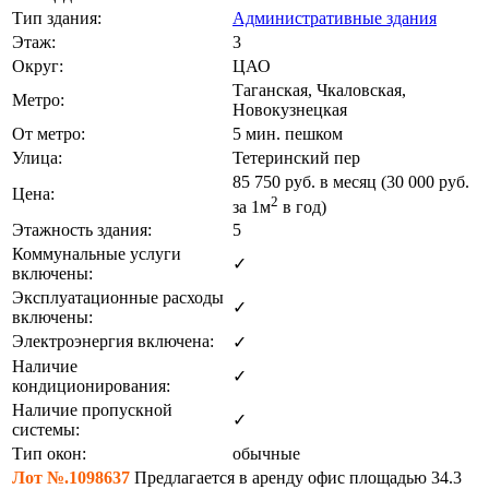
Тип здания:
Административные здания
Этаж:
3
Округ:
ЦАО
Таганская, Чкаловская,
Метро:
Новокузнецкая
От метро:
5 мин. пешком
Улица:
Тетеринский пер
85 750
руб. в месяц (30 000
руб.
Цена:
2
за 1м
в год)
Этажность здания:
5
Коммунальные услуги
✓
включены:
Эксплуатационные расходы
✓
включены:
Электроэнергия включена:
✓
Наличие
✓
кондиционирования:
Наличие пропускной
✓
системы:
Тип окон:
обычные
Лот №.1098637
Предлагается в аренду офис площадью 34.3