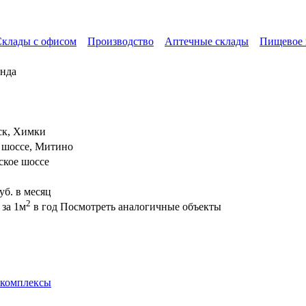
клады с офисом
Производство
Аптечные склады
Пищевое 
енда
ск, Химки
 шоссе, Митино
ское шоссе
уб. в месяц
2
за 1м
в год
Посмотреть аналогичные объекты
 комплексы