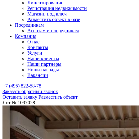
Лицензирование
Регистрация недвижимости
Магазин под ключ
Разместить объект в базе
Посредникам
Агентам и посредникам
Компания
О нас
Контакты
Услуги
Наши клиенты
Наши партнеры
Нвши награды
Вакансии
+7 (495) 822-58-78
Заказать обратный звонок
Оставить заявку
Разместить объект
Лот № 1097028