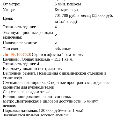
От метро:
6 мин. пешком
Улица:
Бутырская ул
701 708
руб. в месяц (55 000
руб.
Цена:
2
за 1м
в год)
Этажность здания:
4
Эксплуатационные расходы
✓
включены:
Наличие паркинга:
✓
Тип окон:
обычные
Лот №.1097028
Сдается офис на 1- ом этаже.
Целиком , Общая площадь – 153.1 кв.м.
Этажность здания: 4
Все коммуникации центральные.
Выполнен ремонт. Помещения с дизайнерской отделкой в
стиле лофт.
Смешанная планировка. Открытые пространтсва, отдельные
кабинеты для руководителей.
Сан узлы на каждом этаже.
Кондиционирование - сплит системы.
Метро Дмитровская в шаговой доступности, 6 минут
пешком.
Парковка наземная. ( 20 000 руб/мес за 1 м/м)
Заключается прямой договор аренды.