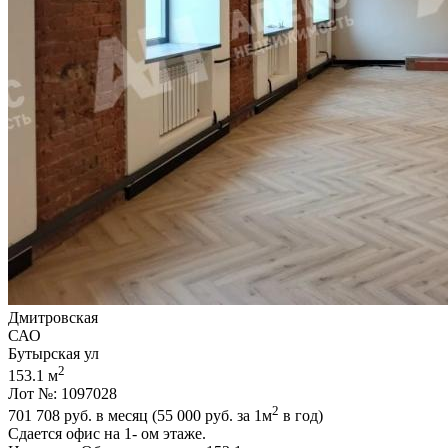
Дмитровская
САО
Бутырская ул
2
153.1 м
Лот №: 1097028
2
701 708
руб. в месяц (55 000
руб.
за 1м
в год)
Сдается офис на 1- ом этаже.