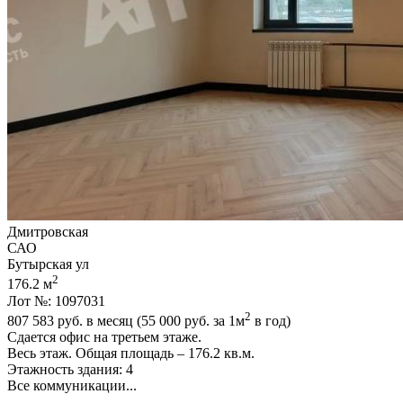
Дмитровская
САО
Бутырская ул
2
176.2 м
Лот №: 1097031
2
807 583
руб. в месяц (55 000
руб.
за 1м
в год)
Сдается офис на третьем этаже.
Весь этаж. Общая площадь – 176.2 кв.м.
Этажность здания: 4
Все коммуникации...