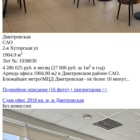
Дмитровская
САО
2-я Хуторская ул
2
1904.9 м
Лот №: 1038030
2
4 286 025
руб. в месяц (27 000
руб.
за 1м
в год)
Аренда офиса 1904.90 м2 в Дмитровском районе САО.
Ближайшее метро\МЦД Дмитровская - не более 10 минут...
Подробное описание (16 фото) + презентация >>
Сдам офис 2818 кв. м, м Дмитровская
Без комиссии