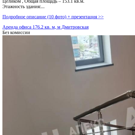
Целиком ,­ Общая площадь – 153.1 кв.м.
Этажность здания:...
Подробное описание (10 фото) + презентация >>
Аренда офиса 176.2 кв. м, м Дмитровская
Без комиссии