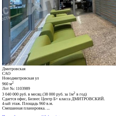
Дмитровская
САО
Новодмитровская ул
2
960 м
Лот №: 1103989
2
3 040 000
руб. в месяц (38 000
руб.
за 1м
в год)
Сдается офис,­ Бизнес Центр Б+ класса ДМИТРОВСКИЙ.
4-ый этаж. Площадь 960 в.м.
Смешанная планировка. ...