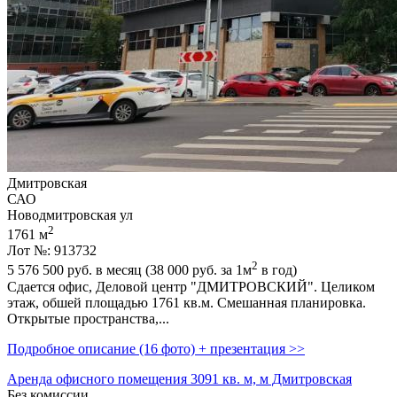
Дмитровская
САО
Новодмитровская ул
2
1761 м
Лот №: 913732
2
5 576 500
руб. в месяц (38 000
руб.
за 1м
в год)
Сдается офис,­ Деловой центр "ДМИТРОВСКИЙ". Целиком
этаж,­ обшей площадью 1761 кв.м. Смешанная планировка.
Открытые пространства,­...
Подробное описание (16 фото) + презентация >>
Аренда офисного помещения 3091 кв. м, м Дмитровская
Без комиссии