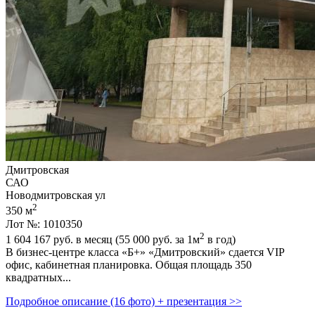
Дмитровская
САО
Новодмитровская ул
2
350 м
Лот №: 1010350
2
1 604 167
руб. в месяц (55 000
руб.
за 1м
в год)
В бизнес-центре класса «Б+» «Дмитровский» сдается VIP
офис,­ кабинетная планировка. Общая площадь 350
квадратных...
Подробное описание (16 фото) + презентация >>