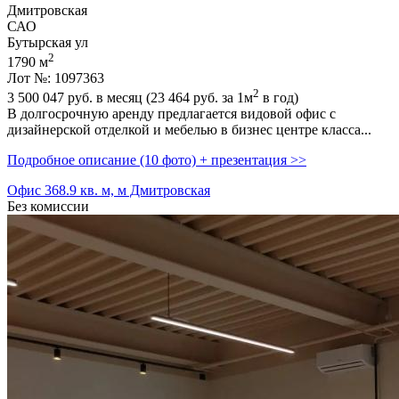
Дмитровская
САО
Бутырская ул
2
1790 м
Лот №: 1097363
2
3 500 047
руб. в месяц (23 464
руб.
за 1м
в год)
В долгосрочную аренду предлагается видовой офис с
дизайнерской отделкой и мебелью в бизнес центре класса...
Подробное описание (10 фото) + презентация >>
Офис 368.9 кв. м, м Дмитровская
Без комиссии