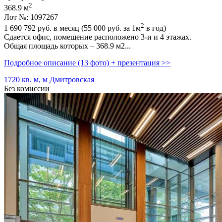
2
368.9 м
Лот №: 1097267
2
1 690 792
руб. в месяц (55 000
руб.
за 1м
в год)
Сдается офис,­ помещение расположено 3-и и 4 этажах.
Общая площадь которых – 368.9 м2...
Подробное описание (13 фото) + презентация >>
1720 кв. м, м Дмитровская
Без комиссии