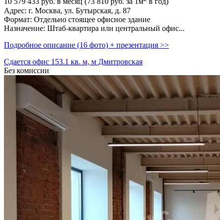
10 579 433
руб. в месяц (73 810
руб.
за 1м
в год)
Адрес: г. Москва,­ ул. Бутырская,­ д. 87
Формат: Отдельно стоящее офисное здание
Назначение: Штаб-квартира или центральный офис...
Подробное описание (16 фото) + презентация >>
Сдается офис 153.1 кв. м, м Дмитровская
Без комиссии