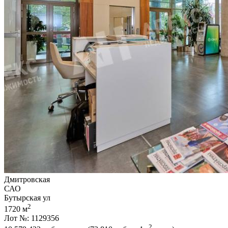
Дмитровская
САО
Бутырская ул
2
1720 м
Лот №: 1129356
2