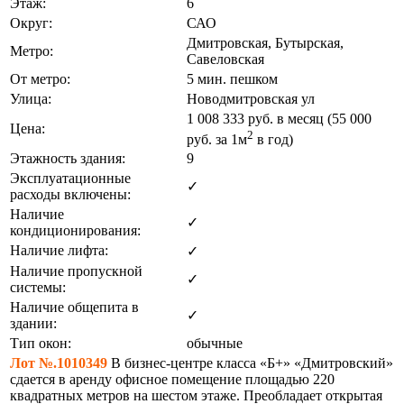
Этаж:
6
Округ:
САО
Дмитровская, Бутырская,
Метро:
Савеловская
От метро:
5 мин. пешком
Улица:
Новодмитровская ул
1 008 333
руб. в месяц (55 000
Цена:
2
руб.
за 1м
в год)
Этажность здания:
9
Эксплуатационные
✓
расходы включены:
Наличие
✓
кондиционирования:
Наличие лифта:
✓
Наличие пропускной
✓
системы:
Наличие общепита в
✓
здании:
Тип окон:
обычные
Лот №.1010349
В бизнес-центре класса «Б+» «Дмитровский»
сдается в аренду офисное помещение площадью 220
квадратных метров на шестом этаже. Преобладает открытая