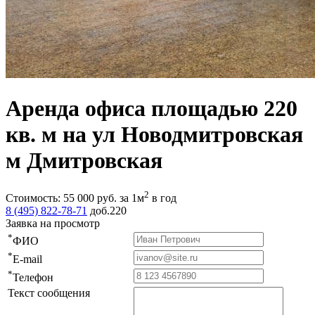
Аренда офиса площадью 220
кв. м на ул Новодмитровская
м Дмитровская
2
Стоимость:
55 000
руб.
за 1м
в год
8 (495) 822-78-71
доб.220
Заявка на просмотр
*
ФИО
*
E-mail
*
Телефон
Текст сообщения