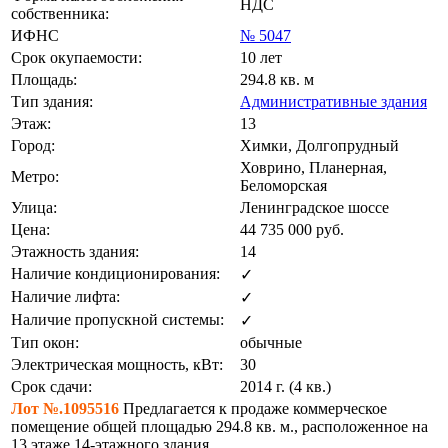
НДС
собственника:
ИФНС
№ 5047
Срок окупаемости:
10 лет
Площадь:
294.8 кв. м
Тип здания:
Административные здания
Этаж:
13
Город:
Химки, Долгопрудный
Ховрино, Планерная,
Метро:
Беломорская
Улица:
Ленинградское шоссе
Цена:
44 735 000
руб.
Этажность здания:
14
Наличие кондиционирования:
✓
Наличие лифта:
✓
Наличие пропускной системы:
✓
Тип окон:
обычные
Электрическая мощность, кВт:
30
Срок сдачи:
2014 г. (4 кв.)
Лот №.1095516
Предлагается к продаже коммерческое
помещение общей площадью 294.8 кв. м., расположенное на
13 этаже 14-этажного здания.