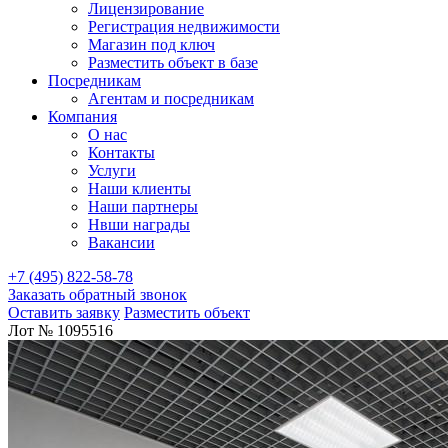
Лицензирование
Регистрация недвижимости
Магазин под ключ
Разместить объект в базе
Посредникам
Агентам и посредникам
Компания
О нас
Контакты
Услуги
Наши клиенты
Наши партнеры
Нвши награды
Вакансии
+7 (495) 822-58-78
Заказать обратный звонок
Оставить заявку
Разместить объект
Лот № 1095516