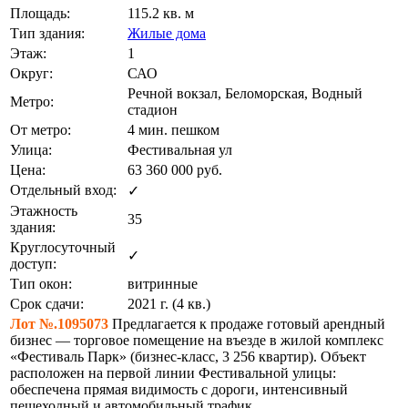
Площадь:
115.2 кв. м
Тип здания:
Жилые дома
Этаж:
1
Округ:
САО
Речной вокзал, Беломорская, Водный
Метро:
стадион
От метро:
4 мин. пешком
Улица:
Фестивальная ул
Цена:
63 360 000
руб.
Отдельный вход:
✓
Этажность
35
здания:
Круглосуточный
✓
доступ:
Тип окон:
витринные
Срок сдачи:
2021 г. (4 кв.)
Лот №.1095073
Предлагается к продаже готовый арендный
бизнес — торговое помещение на въезде в жилой комплекс
«Фестиваль Парк» (бизнес‑класс, 3 256 квартир). Объект
расположен на первой линии Фестивальной улицы:
обеспечена прямая видимость с дороги, интенсивный
пешеходный и автомобильный трафик.