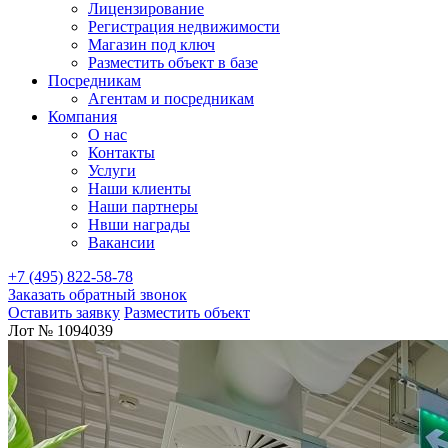
Лицензирование
Регистрация недвижимости
Магазин под ключ
Разместить объект в базе
Посредникам
Агентам и посредникам
Компания
О нас
Контакты
Услуги
Наши клиенты
Наши партнеры
Нвши награды
Вакансии
+7 (495) 822-58-78
Заказать обратный звонок
Оставить заявку
Разместить объект
Лот № 1094039