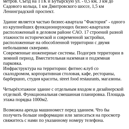
метров. Съезд на ТТК и Бутырскую ул. - 0,5 км, 3 км до
Садового кольца, 1 км Дмитровского шоссе, 1,5 км
Ленинградский проспект.
Здание является частью бизнес-квартала "Фактория" - одного
из крупнейших функционирующих бизнес-кварталов
расположенный в деловом районе САО. 17 строений разной
этажности исторической и современной застройки,
расположенные на обособленной территории с двумя
небольшими скверами.
Современные инженерные системы. Подогрев территории в
зимний период. Вместительная наземная и подземная
парковка.
Инфраструктура на территории: фитнес-клуб со
скалодромом, корпоративная столовая, кафе, рестораны,
барбершоп, студия красоты, street food restaurants, магазины.
Четырёхэтажное здание с отдельным входом и дизайнерской
отделкой. Функциональная смешанная планировка. Площадь
этажа порядка 1000м2.
Возможна аренда машиномест перед зданием. Что бы
получить больше информации или записаться на просмотр
свяжитесь с нами по указанному номеру телефона.