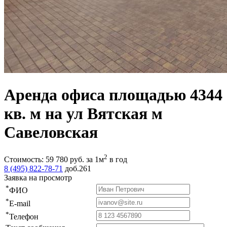
Аренда офиса площадью 4344
кв. м на ул Вятская м
Савеловская
2
Стоимость:
59 780
руб.
за 1м
в год
8 (495) 822-78-71
доб.261
Заявка на просмотр
*
ФИО
*
E-mail
*
Телефон