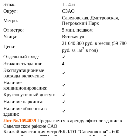
Этаж:
1 - 4-й
Округ:
СЗАО
Савеловская, Дмитровская,
Метро:
Петровский Парк
От метро:
5 мин. пешком
Улица:
Вятская ул
21 640 360
руб. в месяц (59 780
Цена:
2
руб.
за 1м
в год)
Отдельный вход:
✓
Этажность здания:
4
Эксплуатационные
✓
расходы включены:
Наличие
✓
кондиционирования:
Круглосуточный доступ:
✓
Наличие паркинга:
✓
Наличие общепита в
✓
здании:
Лот №.1094039
Предлагается в аренду офисное здание в
Савеловском районе САО.
Ближайшая станция метро/БКЛ/D1 "Савеловская" - 600