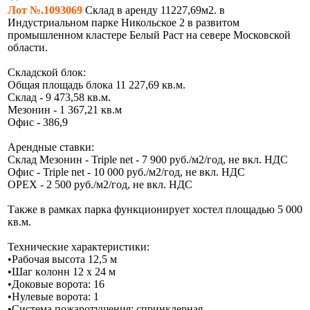
Лот №.1093069
Склад в аренду 11227,69м2. в
Индустриальном парке Никольское 2 в развитом
промышленном кластере Белый Раст на севере Московской
области.
Складской блок:
Общая площадь блока 11 227,69 кв.м.
Склад - 9 473,58 кв.м.
Мезонин - 1 367,21 кв.м
Офис - 386,9
Арендные ставки:
Склад Мезонин - Triple net - 7 900 руб./м2/год, не вкл. НДС
Офис - Triple net - 10 000 руб./м2/год, не вкл. НДС
OPEX - 2 500 руб./м2/год, не вкл. НДС
Также в рамках парка функционирует хостел площадью 5 000
кв.м.
Технические характеристики:
•Paбoчaя выcoтa 12,5 м
•Шaг кoлoнн 12 x 24 м
•Доковые ворота: 16
•Нулевые ворота: 1
•Cиcтeмa пoжapoтyшeния: спринклерная