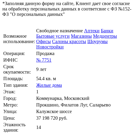
*Заполняя данную форму на сайте, Клиент дает свое согласие
на обработку персональных данных в соответсвие с ФЗ №152-
ФЗ "О персональных данных"
Свободное назначение
Аптеки
Банки
Возможное
Бытовые услуги
Магазины
Медцентры
использование:
Офисы
Салоны красоты
Шоурумы
Новостройки
Операция:
Продажа
ИФНС
№ 7751
Срок
9 лет
окупаемости:
Площадь:
54.4 кв. м
Тип здания:
Жилые дома
Этаж:
1
Город:
Коммунарка, Московский
Метро:
Прокшино, Филатов Луг, Саларьево
Улица:
Калужское шоссе
Цена:
37 198 720
руб.
Этажность
14
здания: