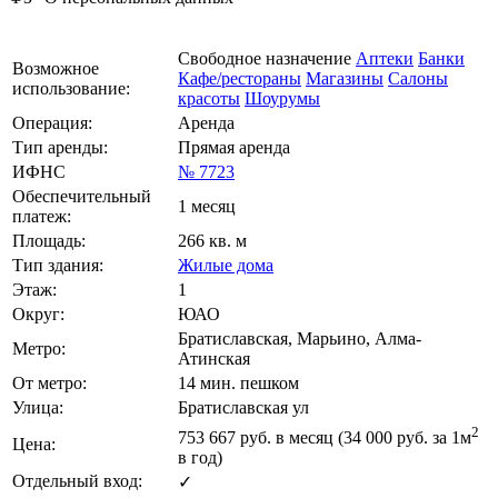
Свободное назначение
Аптеки
Банки
Возможное
Кафе/рестораны
Магазины
Салоны
использование:
красоты
Шоурумы
Операция:
Аренда
Тип аренды:
Прямая аренда
ИФНС
№ 7723
Обеспечительный
1 месяц
платеж:
Площадь:
266 кв. м
Тип здания:
Жилые дома
Этаж:
1
Округ:
ЮАО
Братиславская, Марьино, Алма-
Метро:
Атинская
От метро:
14 мин. пешком
Улица:
Братиславская ул
2
753 667
руб. в месяц (34 000
руб.
за 1м
Цена:
в год)
Отдельный вход:
✓