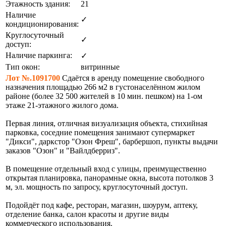
Этажность здания:
21
Наличие
✓
кондиционирования:
Круглосуточный
✓
доступ:
Наличие паркинга:
✓
Тип окон:
витринные
Лот №.1091700
Сдаётся в аренду помещение свободного
назначения площадью 266 м2 в густонаселённом жилом
районе (более 32 500 жителей в 10 мин. пешком) на 1-ом
этаже 21-этажного жилого дома.
Первая линия, отличная визуализация объекта, стихийная
парковка, соседние помещения занимают супермаркет
"Дикси", даркстор "Озон Фреш", барбершоп, пункты выдачи
заказов "Озон" и "Вайлдберриз".
В помещение отдельный вход с улицы, преимущественно
открытая планировка, панорамные окна, высота потолков 3
м, эл. мощность по запросу, круглосуточный доступ.
Подойдёт под кафе, ресторан, магазин, шоурум, аптеку,
отделение банка, салон красоты и другие виды
коммерческого использования.