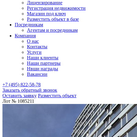
Лицензирование
Регистрация недвижимости
Магазин под ключ
Разместить объект в базе
Посредникам
Агентам и посредникам
Компания
О нас
Контакты
Услуги
Наши клиенты
Наши партнеры
Нвши награды
Вакансии
+7 (495) 822-58-78
Заказать обратный звонок
Оставить заявку
Разместить объект
Лот № 1085211