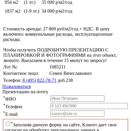
954 м2
(1 эт.)
35 000 р/м2/год
1837 м2
(1-9 эт.)
34 000 р/м2/год
Стоимость аренды: 27 869 руб/м2/год + НДС. В цену
включено: коммунальные расходы, эксплуатационные
расходы.
Чтобы получить ПОДРОБНУЮ ПРЕЗЕНТАЦИЮ С
ПЛАНИРОВКОЙ И ФОТОГРАФИЯМИ на этот объект,
звоните. Высылаем в течение 15 минут по запросу!
Лот №:
1085211
Контактное лицо:
Семен Вячеславович
Телефон:
8 (495) 822-78-71
доб.238
Пожаловаться
Презентацию на почту
*
ФИО
*
Телефон
*
E-mail
*
Заполняя данную форму на сайте, Клиент дает свое
согласие на обработку персональных данных в