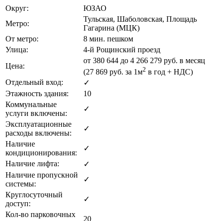
Округ:
ЮЗАО
Тульская, Шаболовская, Площадь
Метро:
Гагарина (МЦК)
От метро:
8 мин. пешком
Улица:
4-й Рощинский проезд
от
380 644
до 4 266 279 руб. в месяц
Цена:
2
(27 869
руб.
за 1м
в год + НДС)
Отдельный вход:
✓
Этажность здания:
10
Коммунальные
✓
услуги включены:
Эксплуатационные
✓
расходы включены:
Наличие
✓
кондиционирования:
Наличие лифта:
✓
Наличие пропускной
✓
системы:
Круглосуточный
✓
доступ:
Кол-во парковочных
20