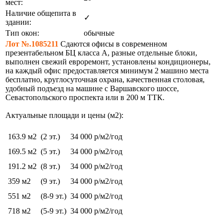
мест:
Наличие общепита в
✓
здании:
Тип окон:
обычные
Лот №.1085211
Сдаются офисы в современном
презентабельном БЦ класса А, разные отдельные блоки,
выполнен свежий евроремонт, установлены кондиционеры,
на каждый офис предоставляется минимум 2 машино места
бесплатно, круглосуточная охрана, качественная столовая,
удобный подъезд на машине с Варшавского шоссе,
Севастопольского проспекта или в 200 м ТТК.
Актуальные площади и цены (м2):
163.9 м2
(2 эт.)
34 000 р/м2/год
169.5 м2
(5 эт.)
34 000 р/м2/год
191.2 м2
(8 эт.)
34 000 р/м2/год
359 м2
(9 эт.)
34 000 р/м2/год
551 м2
(8-9 эт.)
34 000 р/м2/год
718 м2
(5-9 эт.)
34 000 р/м2/год