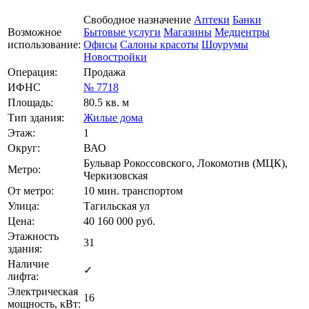
Свободное назначение
Аптеки
Банки
Возможное
Бытовые услуги
Магазины
Медцентры
использование:
Офисы
Салоны красоты
Шоурумы
Новостройки
Операция:
Продажа
ИФНС
№ 7718
Площадь:
80.5 кв. м
Тип здания:
Жилые дома
Этаж:
1
Округ:
ВАО
Бульвар Рокоссовского, Локомотив (МЦК),
Метро:
Черкизовская
От метро:
10 мин. транспортом
Улица:
Тагильская ул
Цена:
40 160 000
руб.
Этажность
31
здания:
Наличие
✓
лифта:
Электрическая
16
мощность, кВт: