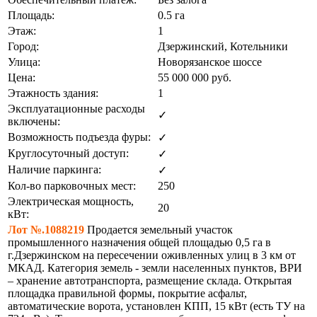
Площадь:
0.5 га
Этаж:
1
Город:
Дзержинский, Котельники
Улица:
Новорязанское шоссе
Цена:
55 000 000
руб.
Этажность здания:
1
Эксплуатационные расходы
✓
включены:
Возможность подъезда фуры:
✓
Круглосуточный доступ:
✓
Наличие паркинга:
✓
Кол-во парковочных мест:
250
Электрическая мощность,
20
кВт:
Лот №.1088219
Продается земельный участок
промышленного назначения общей площадью 0,5 га в
г.Дзержинском на пересечении оживленных улиц в 3 км от
МКАД. Категория земель - земли населенных пунктов, ВРИ
– хранение автотранспорта, размещение склада. Открытая
площадка правильной формы, покрытие асфальт,
автоматические ворота, установлен КПП, 15 кВт (есть ТУ на