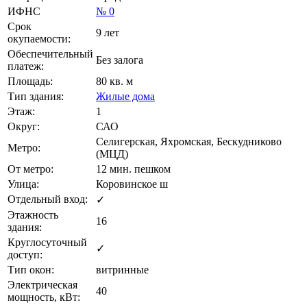
ИФНС
№ 0
Срок
9 лет
окупаемости:
Обеспечительный
Без залога
платеж:
Площадь:
80 кв. м
Тип здания:
Жилые дома
Этаж:
1
Округ:
САО
Селигерская, Яхромская, Бескудниково
Метро:
(МЦД)
От метро:
12 мин. пешком
Улица:
Коровинское ш
Отдельный вход:
✓
Этажность
16
здания:
Круглосуточный
✓
доступ:
Тип окон:
витринные
Электрическая
40
мощность, кВт: