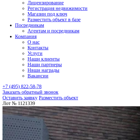
Лицензирование
Регистрация недвижимости
Магазин под ключ
Разместить объект в базе
Посредникам
Агентам и посредникам
Компания
О нас
Контакты
Услуги
Наши клиенты
Наши партнеры
Нвши награды
Вакансии
+7 (495) 822-58-78
Заказать обратный звонок
Оставить заявку
Разместить объект
Лот № 1121339