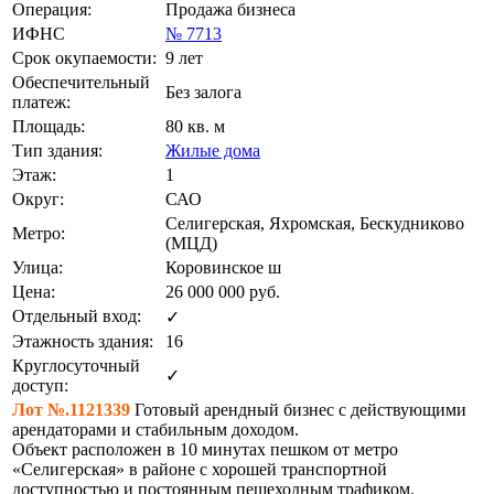
Операция:
Продажа бизнеса
ИФНС
№ 7713
Срок окупаемости:
9 лет
Обеспечительный
Без залога
платеж:
Площадь:
80 кв. м
Тип здания:
Жилые дома
Этаж:
1
Округ:
САО
Селигерская, Яхромская, Бескудниково
Метро:
(МЦД)
Улица:
Коровинское ш
Цена:
26 000 000
руб.
Отдельный вход:
✓
Этажность здания:
16
Круглосуточный
✓
доступ:
Лот №.1121339
Готовый арендный бизнес с действующими
арендаторами и стабильным доходом.
Объект расположен в 10 минутах пешком от метро
«Селигерская» в районе с хорошей транспортной
доступностью и постоянным пешеходным трафиком.