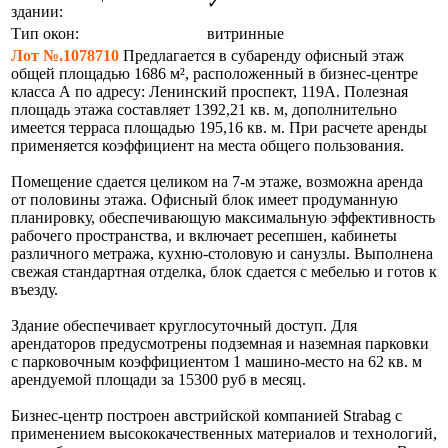
✓
здании:
Тип окон:
витринные
Лот №.1078710
Предлагается в субаренду офисный этаж
общей площадью 1686 м², расположенный в бизнес-центре
класса А по адресу: Ленинский проспект, 119А. Полезная
площадь этажа составляет 1392,21 кв. м, дополнительно
имеется терраса площадью 195,16 кв. м. При расчете аренды
применяется коэффициент на места общего пользования.
Помещение сдается целиком на 7-м этаже, возможна аренда
от половины этажа. Офисный блок имеет продуманную
планировку, обеспечивающую максимальную эффективность
рабочего пространства, и включает ресепшен, кабинеты
различного метража, кухню-столовую и санузлы. Выполнена
свежая стандартная отделка, блок сдается с мебелью и готов к
въезду.
Здание обеспечивает круглосуточный доступ. Для
арендаторов предусмотрены подземная и наземная парковки
с парковочным коэффициентом 1 машино-место на 62 кв. м
арендуемой площади за 15300 руб в месяц.
Бизнес-центр построен австрийской компанией Strabag с
применением высококачественных материалов и технологий,