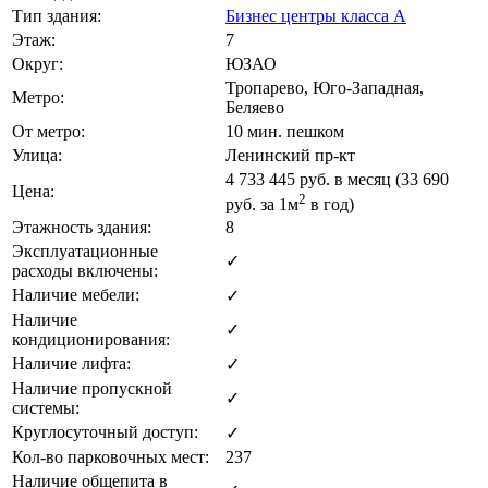
Тип здания:
Бизнес центры класса А
Этаж:
7
Округ:
ЮЗАО
Тропарево, Юго-Западная,
Метро:
Беляево
От метро:
10 мин. пешком
Улица:
Ленинский пр-кт
4 733 445
руб. в месяц (33 690
Цена:
2
руб.
за 1м
в год)
Этажность здания:
8
Эксплуатационные
✓
расходы включены:
Наличие мебели:
✓
Наличие
✓
кондиционирования:
Наличие лифта:
✓
Наличие пропускной
✓
системы:
Круглосуточный доступ:
✓
Кол-во парковочных мест:
237
Наличие общепита в