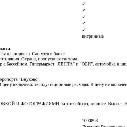
✓
✓
✓
✓
✓
витринные
ласса.
ая планировка. Сан узел в блоке.
тиляция. Охрана, пропускная система.
нтр с Бассейном, Гипермаркет "ЛЕНТА" и "ОБИ", автомойка и ш
эропорта "Внуково".
. В цену включено: эксплуатационные расходы. В цену не включе
И ФОТОГРАФИЯМИ на этот объект, звоните. Высылаем в т
1000898
Дмитрий Викторович