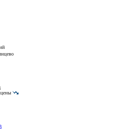
кий
лнцево
д
 цены
B