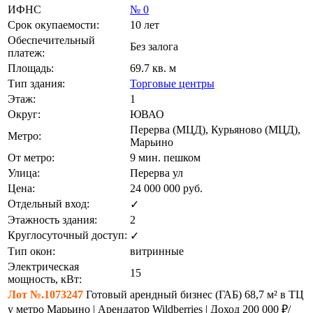
ИФНС
№ 0
Срок окупаемости:
10 лет
Обеспечительный
Без залога
платеж:
Площадь:
69.7 кв. м
Тип здания:
Торговые центры
Этаж:
1
Округ:
ЮВАО
Перерва (МЦД), Курьяново (МЦД),
Метро:
Марьино
От метро:
9 мин. пешком
Улица:
Перерва ул
Цена:
24 000 000
руб.
Отдельный вход:
✓
Этажность здания:
2
Круглосуточный доступ:
✓
Тип окон:
витринные
Электрическая
15
мощность, кВт:
Лот №.1073247
Готовый арендный бизнес (ГАБ) 68,7 м² в ТЦ
у метро Марьино | Арендатор Wildberries | Доход 200 000 ₽/