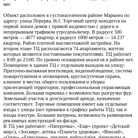
мес
Объект расположен в густонаселенном районе Марьино по
адресу: улица Перерва, 8с1. Торговый центр находится на
первой линии домов с прямой видимостью с дороги и
непрерывным трафиком утро/день/вечер. В радиусе 500
метров — 4077 квартир, в радиусе 1000 метров — 14 237
квартир. Район плотной высокоэтажной застройки. На
втором этаже ТЦ располагаются 74 апартамента, жители
которых являются постоянными покупателями. ТЦ работает
с 8:00 до 23:00. По уровню оснащения аналогов в районе нет.
Помещение в здании ТЦ с отдельным выходом на улицу:
Приточно-вытяжная вентиляция, видеонаблюдение, система
пожаротушения и оповещения, круглосуточная охрана,
клининг в местах общего пользования и уборка
прилегающей территории, профессиональная управляющая
компания. Большая парковка с возможностью разгрузки фур.
Земельный участок в долгосрочной аренде, назначение
соответствует. Торговые помещения имеют как отдельные
входы с улицы (нет привязки к графику работы ТЦ), так и
входы изнутри. Большие витрины, возможность размещения
рекламных конструкций на фасаде.
В ТЦ уже работают: «Пятерочка», «Еще» (проект «Детский
мир»), «Зоозавр», аптека «Планета здоровья», «Винлаб»,
«Озон», «Ермолино», пекарня, вейпы/табак, банкоматы и