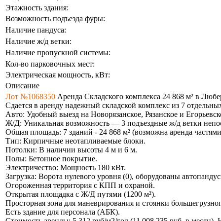
Этажность здания:
Возможность подъезда фуры:
Наличие пандуса:
Наличие ж/д ветки:
Наличие пропускной системы:
Кол-во парковочных мест:
Электрическая мощность, кВт:
Описание
Лот №1068350
Аренда Складского комплекса 24 868 м² в Любе
Сдается в аренду надежный складской комплекс из 7 отдельны
Авто: Удобный выезд на Новорязанское, Рязанское и Егорьевск
Ж/Д: Уникальная возможность — 3 подъездные ж/д ветки непос
Общая площадь: 7 зданий - 24 868 м² (возможна аренда частями
Тип: Кирпичные неотапливаемые блоки.
Потолки: В наличии высоты 4 м и 6 м.
Полы: Бетонное покрытие.
Электричество: Мощность 180 кВт.
Загрузка: Ворота нулевого уровня (0), оборудованы автопандус
Огороженная территория с КПП и охраной.
Открытая площадка с Ж/Д путями (1200 м²).
Просторная зона для маневрирования и стоянки большегрузног
Есть здание для персонала (АБК).
Стоимость аренды: 5 312 руб/м2/год (11 008 235 руб. в месяц