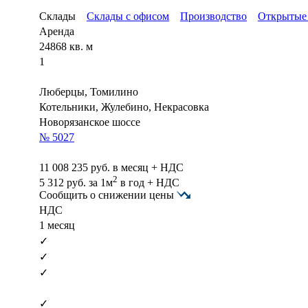
Склады
Склады с офисом
Производство
Открытые
Аренда
24868 кв. м
1
Люберцы, Томилино
Котельники, Жулебино, Некрасовка
Новорязанское шоссе
№ 5027
11 008 235
руб. в месяц + НДС
2
5 312
руб.
за 1м
в год + НДС
Сообщить о снижении цены
НДС
1 месяц
✓
✓
✓
✓