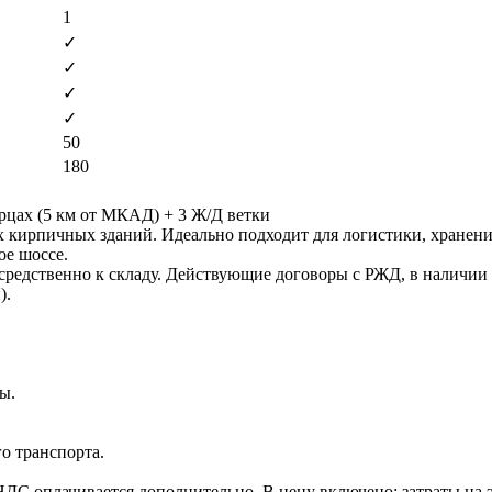
1
✓
✓
✓
✓
50
180
рцах (5 км от МКАД) + 3 Ж/Д ветки
х кирпичных зданий. Идеально подходит для логистики, хранени
ое шоссе.
редственно к складу. Действующие договоры с РЖД, в наличии 
).
ы.
о транспорта.
), НДС оплачивается дополнительно. В цену включено: затраты н