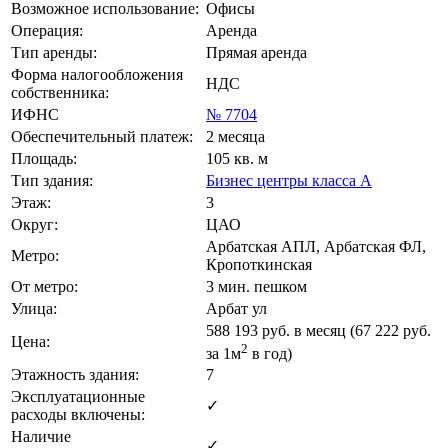
Возможное использование:
Офисы
Операция:
Аренда
Тип аренды:
Прямая аренда
Форма налогообложения
НДС
собственника:
ИФНС
№ 7704
Обеспечительный платеж:
2 месяца
Площадь:
105 кв. м
Тип здания:
Бизнес центры класса А
Этаж:
3
Округ:
ЦАО
Арбатская АПЛ, Арбатская ФЛ,
Метро:
Кропоткинская
От метро:
3 мин. пешком
Улица:
Арбат ул
588 193
руб. в месяц (67 222
руб.
Цена:
2
за 1м
в год)
Этажность здания:
7
Эксплуатационные
✓
расходы включены:
Наличие
✓