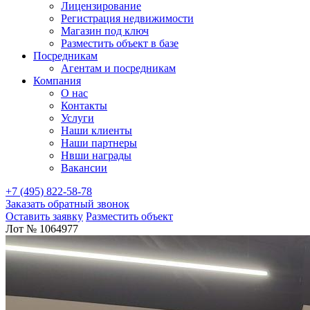
Лицензирование
Регистрация недвижимости
Магазин под ключ
Разместить объект в базе
Посредникам
Агентам и посредникам
Компания
О нас
Контакты
Услуги
Наши клиенты
Наши партнеры
Нвши награды
Вакансии
+7 (495) 822-58-78
Заказать обратный звонок
Оставить заявку
Разместить объект
Лот № 1064977