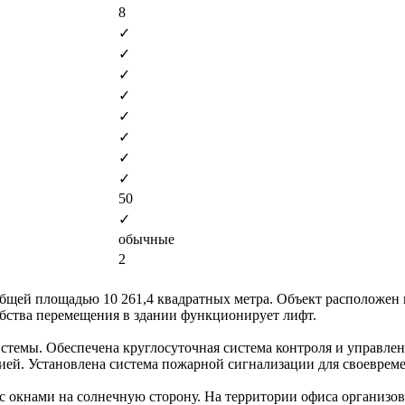
8
✓
✓
✓
✓
✓
✓
✓
✓
50
✓
обычные
2
бщей площадью 10 261,4 квадратных метра. Объект расположен 
обства перемещения в здании функционирует лифт.
темы. Обеспечена круглосуточная система контроля и управлен
ей. Установлена система пожарной сигнализации для своеврем
 окнами на солнечную сторону. На территории офиса организо