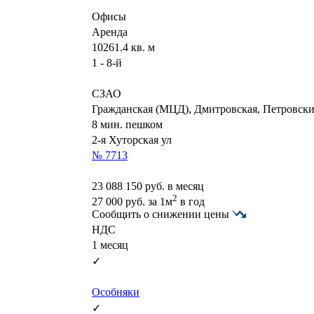
Офисы
Аренда
10261.4 кв. м
1 - 8-й
СЗАО
Гражданская (МЦД), Дмитровская, Петровск
8 мин. пешком
2-я Хуторская ул
№ 7713
23 088 150
руб. в месяц
2
27 000
руб.
за 1м
в год
Сообщить о снижении цены
НДС
1 месяц
✓
Особняки
✓