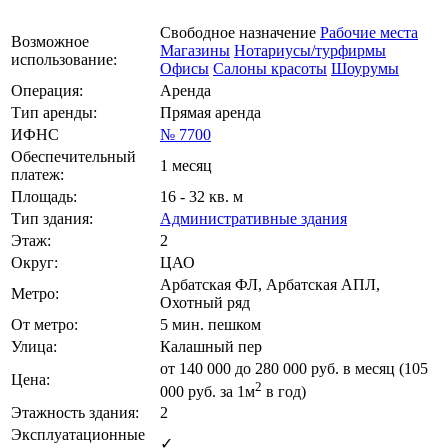
Свободное назначение
Рабочие места
Возможное
Магазины
Нотариусы/турфирмы
использование:
Офисы
Салоны красоты
Шоурумы
Операция:
Аренда
Тип аренды:
Прямая аренда
ИФНС
№ 7700
Обеспечительный
1 месяц
платеж:
Площадь:
16 - 32 кв. м
Тип здания:
Административные здания
Этаж:
2
Округ:
ЦАО
Арбатская ФЛ, Арбатская АПЛ,
Метро:
Охотный ряд
От метро:
5 мин. пешком
Улица:
Калашный пер
от
140 000
до 280 000 руб. в месяц (105
Цена:
2
000
руб.
за 1м
в год)
Этажность здания:
2
Эксплуатационные
✓