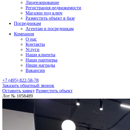
Лицензирование
Регистрация недвижимости
Магазин под ключ
Разместить объект в базе
Посредникам
Агентам и посредникам
Компания
О нас
Контакты
Услуги
Наши клиенты
Наши партнеры
Нвши награды
Вакансии
+7 (495) 822-58-78
Заказать обратный звонок
Оставить заявку
Разместить объект
Лот № 1058489