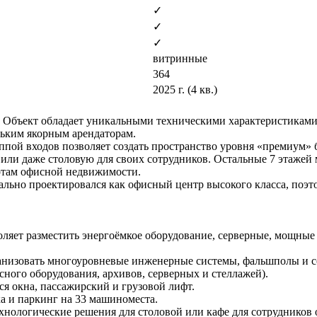
✓
✓
✓
витринные
364
2025 г. (4 кв.)
 Объект обладает уникальными техническими характеристиками
льким якорным арендаторам.
уппой входов позволяет создать пространство уровня «премиум»
 или даже столовую для своих сотрудников. Остальные 7 этажей
ртам офисной недвижимости.
ально проектировался как офисный центр высокого класса, поэ
оляет разместить энергоёмкое оборудование, серверные, мощны
организовать многоуровневые инженерные системы, фальшполы и с
исного оборудования, архивов, серверных и стеллажей).
 окна, пассажирский и грузовой лифт.
а и паркинг на 33 машиноместа.
хнологические решения для столовой или кафе для сотрудников 