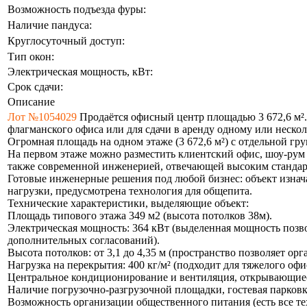
Возможность подъезда фуры:
Наличие пандуса:
Круглосуточный доступ:
Тип окон:
Электрическая мощность, кВт:
Срок сдачи:
Описание
Лот №1054029
Продаётся офисный центр площадью 3 672,6 м².
флагманского офиса или для сдачи в аренду одному или неско
Огромная площадь на одном этаже (3 672,6 м²) с отдельной гр
На первом этаже можно разместить клиентский офис, шоу-рум
также современной инженерией, отвечающей высоким станда
Готовые инженерные решения под любой бизнес: объект изнач
нагрузки, предусмотрена технология для общепита.
Технические характеристики, выделяющие объект:
Площадь типового этажа 349 м2 (высота потолков 38м).
Электрическая мощность: 364 кВт (выделенная мощность позв
дополнительных согласований).
Высота потолков: от 3,1 до 4,35 м (пространство позволяет 
Нагрузка на перекрытия: 400 кг/м² (подходит для тяжелого оф
Центральное кондиционирование и вентиляция, открывающиеся
Наличие погрузочно-разгрузочной площадки, гостевая парковк
Возможность организации общественного питания (есть все те