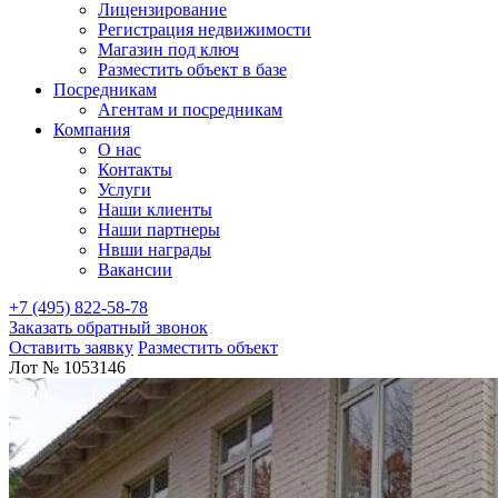
Лицензирование
Регистрация недвижимости
Магазин под ключ
Разместить объект в базе
Посредникам
Агентам и посредникам
Компания
О нас
Контакты
Услуги
Наши клиенты
Наши партнеры
Нвши награды
Вакансии
+7 (495) 822-58-78
Заказать обратный звонок
Оставить заявку
Разместить объект
Лот № 1053146