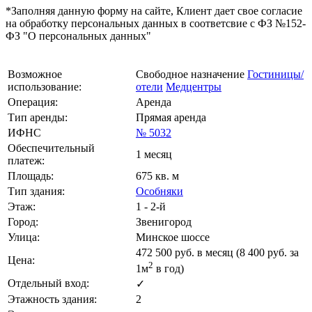
*Заполняя данную форму на сайте, Клиент дает свое согласие
на обработку персональных данных в соответсвие с ФЗ №152-
ФЗ "О персональных данных"
Возможное
Свободное назначение
Гостиницы/
использование:
отели
Медцентры
Операция:
Аренда
Тип аренды:
Прямая аренда
ИФНС
№ 5032
Обеспечительный
1 месяц
платеж:
Площадь:
675 кв. м
Тип здания:
Особняки
Этаж:
1 - 2-й
Город:
Звенигород
Улица:
Минское шоссе
472 500
руб. в месяц (8 400
руб.
за
Цена:
2
1м
в год)
Отдельный вход:
✓
Этажность здания:
2