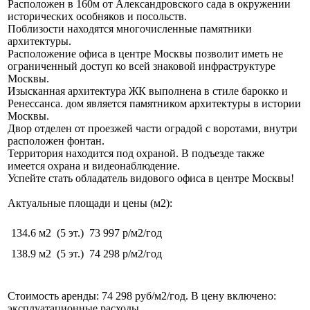
Расположен в 160м от Александровского сада в окружении
исторических особняков и посольств.
Поблизости находятся многочисленные памятники
архитектуры.
Расположение офиса в центре Москвы позволит иметь не
ограниченный доступ ко всей знаковой инфраструктуре
Москвы.
Изысканная архитектура ЖК выполнена в стиле барокко и
Ренессанса. дом является памятником архитектуры в истории
Москвы.
Двор отделен от проезжей части оградой с воротами, внутри
расположен фонтан.
Территория находится под охраной. В подъезде также
имеется охрана и видеонаблюдение.
Успейте стать обладатель видового офиса в центре Москвы!
Актуальные площади и цены (м2):
134.6 м2
(5 эт.)
73 997 р/м2/год
138.9 м2
(5 эт.)
74 298 р/м2/год
Стоимость аренды: 74 298 руб/м2/год. В цену включено:
эксплуатационные расходы.