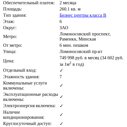
Обеспечительный платеж:
2 месяца
Площадь:
260.1 кв. м
Тип здания:
Бизнес центры класса B
Этаж:
6
Округ:
ЗАО
Ломоносовский проспект,
Метро:
Раменки, Минская
От метро:
6 мин. пешком
Улица:
Ломоносовский пр-кт
749 998
руб. в месяц (34 602
руб.
Цена:
2
за 1м
в год)
Отдельный вход:
✓
Этажность здания:
7
Коммунальные услуги
✓
включены:
Эксплуатационные расходы
✓
включены:
Электроэнергия включена:
✓
Наличие
✓
кондиционирования:
Круглосуточный доступ:
✓