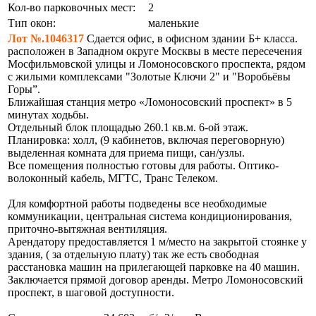
Кол-во парковочных мест:
2
Тип окон:
маленькие
Лот №.1046317
Сдается офис, в офисном здании Б+ класса.
расположен в Западном округе Москвы в месте пересечения
Мосфильмовской улицы и Ломоносовского проспекта, рядом
с жилыми комплексами "Золотые Ключи 2" и "Воробьёвы
Горы”.
Ближайшая станция метро «Ломоносовский проспект» в 5
минутах ходьбы.
Отдельный блок площадью 260.1 кв.м. 6-ой этаж.
Планировка: холл, (9 кабинетов, включая переговорную)
выделенная комната для приема пищи, сан/узлы.
Все помещения полностью готовы для работы. Оптико-
волоконный кабель, МГТС, Транс Телеком.
Для комфортной работы подведены все необходимые
коммуникации, центральная система кондиционирования,
приточно-вытяжная вентиляция.
Арендатору предоставляется 1 м/место на закрытой стоянке у
здания, ( за отдельную плату) так же есть свободная
расстановка машин на прилегающей парковке на 40 машин.
Заключается прямой договор аренды. Метро Ломоносовский
проспект, в шаговой доступности.