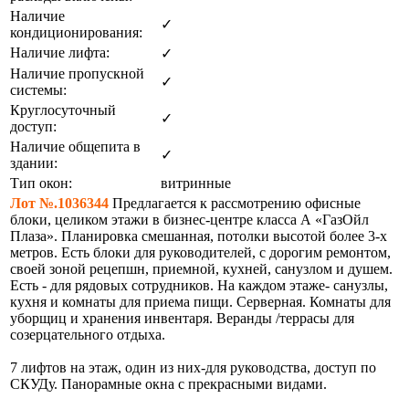
Наличие
✓
кондиционирования:
Наличие лифта:
✓
Наличие пропускной
✓
системы:
Круглосуточный
✓
доступ:
Наличие общепита в
✓
здании:
Тип окон:
витринные
Лот №.1036344
Предлагается к рассмотрению офисные
блоки, целиком этажи в бизнес-центре класса А «ГазОйл
Плаза». Планировка смешанная, потолки высотой более 3-х
метров. Есть блоки для руководителей, с дорогим ремонтом,
своей зоной рецепшн, приемной, кухней, санузлом и душем.
Есть - для рядовых сотрудников. На каждом этаже- санузлы,
кухня и комнаты для приема пищи. Серверная. Комнаты для
уборщиц и хранения инвентаря. Веранды /террасы для
созерцательного отдыха.
7 лифтов на этаж, один из них-для руководства, доступ по
СКУДу. Панорамные окна с прекрасными видами.