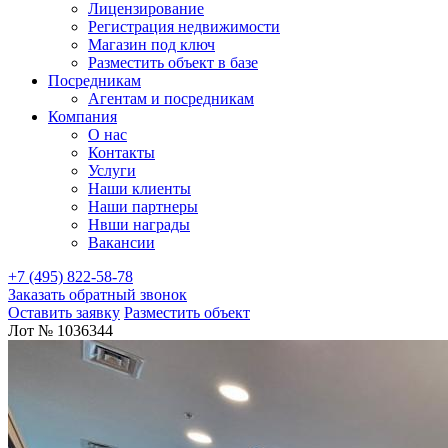
Лицензирование
Регистрация недвижимости
Магазин под ключ
Разместить объект в базе
Посредникам
Агентам и посредникам
Компания
О нас
Контакты
Услуги
Наши клиенты
Наши партнеры
Нвши награды
Вакансии
+7 (495) 822-58-78
Заказать обратный звонок
Оставить заявку
Разместить объект
Лот № 1036344