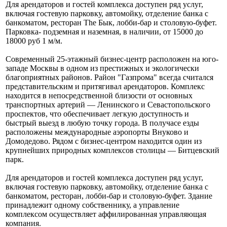
Для арендаторов и гостей комплекса доступен ряд услуг,
включая гостевую парковку, автомойку, отделение банка с
банкоматом, ресторан The Бык, лобби-бар и столовую-буфет.
Парковка- подземная и наземная, в наличии, от 15000 до
18000 руб 1 м/м.
Современный 25-этажный бизнес-центр расположен на юго-
западе Москвы в одном из престижных и экологически
благоприятных районов. Район "Газпрома" всегда считался
представительским и притягивал арендаторов. Комплекс
находится в непосредственной близости от основных
транспортных артерий — Ленинского и Севастопольского
проспектов, что обеспечивает легкую доступность и
быстрый выезд в любую точку города. В получасе езды
расположены международные аэропорты Внуково и
Домодедово. Рядом с бизнес-центром находится один из
крупнейших природных комплексов столицы — Битцевский
парк.
Для арендаторов и гостей комплекса доступен ряд услуг,
включая гостевую парковку, автомойку, отделение банка с
банкоматом, ресторан, лобби-бар и столовую-буфет. Здание
принадлежит одному собственнику, а управление
комплексом осуществляет аффилированная управляющая
компания.