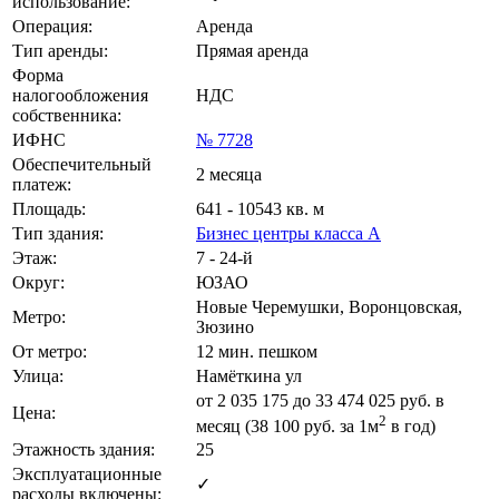
использование:
Операция:
Аренда
Тип аренды:
Прямая аренда
Форма
налогообложения
НДС
собственника:
ИФНС
№ 7728
Обеспечительный
2 месяца
платеж:
Площадь:
641 - 10543 кв. м
Тип здания:
Бизнес центры класса А
Этаж:
7 - 24-й
Округ:
ЮЗАО
Новые Черемушки, Воронцовская,
Метро:
Зюзино
От метро:
12 мин. пешком
Улица:
Намёткина ул
от
2 035 175
до 33 474 025 руб. в
Цена:
2
месяц (38 100
руб.
за 1м
в год)
Этажность здания:
25
Эксплуатационные
✓
расходы включены: