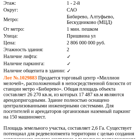
Этаж:
1 - 2-й
Округ:
САО
Бибирево, Алтуфьево,
Метро:
Бескудниково (МЦД)
От метро:
1 мин. пешком
Улица:
Пришвина ул
Цена:
2 806 000 000
руб.
Этажность здания:
2
Наличие лифта:
✓
Наличие паркинга:
✓
Наличие общепита в здании:
✓
Лот №.1029883
Продается торговый центр «Миллион
мелочей», расположенный в непосредственной близости от
станции метро «Бибирево». Общая площадь объекта
составляет 26 270 кв.м, из которых 17 487 кв.м являются
арендопригодными. Здание полностью оснащено
централизованными инженерными системами. Для
посетителей и арендаторов организован наземный паркинг
на 150 машиномест.
Площадь земельного участка, составляет 2,6 Га. Существует
потенциал для редевелопмента территории с целью создания