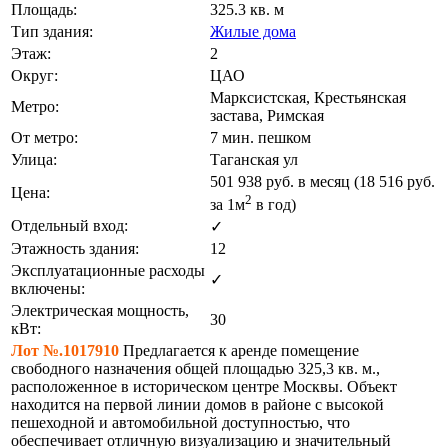
Площадь:
325.3 кв. м
Тип здания:
Жилые дома
Этаж:
2
Округ:
ЦАО
Марксистская, Крестьянская
Метро:
застава, Римская
От метро:
7 мин. пешком
Улица:
Таганская ул
501 938
руб. в месяц (18 516
руб.
Цена:
2
за 1м
в год)
Отдельный вход:
✓
Этажность здания:
12
Эксплуатационные расходы
✓
включены:
Электрическая мощность,
30
кВт:
Лот №.1017910
Предлагается к аренде помещение
свободного назначения общей площадью 325,3 кв. м.,
расположенное в историческом центре Москвы. Объект
находится на первой линии домов в районе с высокой
пешеходной и автомобильной доступностью, что
обеспечивает отличную визуализацию и значительный