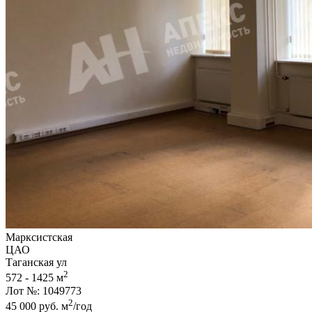
Марксистская
ЦАО
Таганская ул
2
572 - 1425 м
Лот №: 1049773
2
45 000
руб.
м
/год