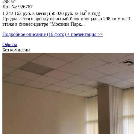
298 м
Лот №: 926767
2
1 242 163
руб. в месяц (50 020
руб.
за 1м
в год)
Предлагается в аренду офисный блок площадью 298 кв.м на 3
этаже в бизнес-центре "Мосэнка Парк...
Подробное описание (16 фото) + презентация >>
Офисы
Без комиссии