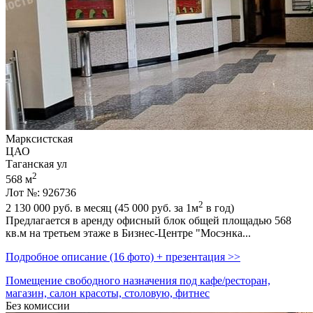
Марксистская
ЦАО
Таганская ул
2
568 м
Лот №: 926736
2
2 130 000
руб. в месяц (45 000
руб.
за 1м
в год)
Предлагается в аренду офисный блок общей площадью 568
кв.м на третьем этаже в Бизнес-Центре "Мосэнка...
Подробное описание (16 фото) + презентация >>
Помещение свободного назначения под кафе/ресторан,
магазин, салон красоты, столовую, фитнес
Без комиссии