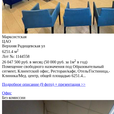
Марксистская
ЦАО
Верхняя Радищевская ул
2
6251.4 м
Лот №: 1144558
2
26 047 500
руб. в месяц (50 000
руб.
за 1м
в год)
Помещение свободного назначения под Образовательный
сегмент,­ Клиентский офис,­ Ресторан/кафе,­ Отель/Гостиница,­
Клиника/Мед. центр,­ общей площадью 6251.4...
Подробное описание (9 фото) + презентация >>
Офис
Без комиссии