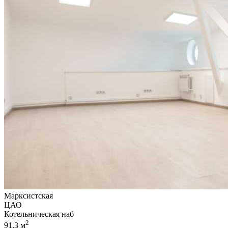
Марксистская
ЦАО
Котельническая наб
2
91.3 м