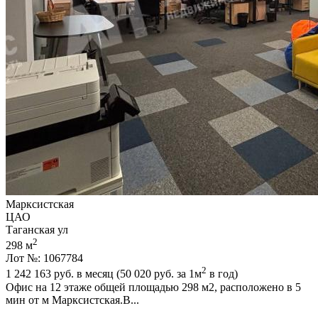
Марксистская
ЦАО
Таганская ул
2
298 м
Лот №: 1067784
2
1 242 163
руб. в месяц (50 020
руб.
за 1м
в год)
Офис на 12 этаже общей площадью 298 м2,­ расположено в 5
мин от м Марксистская.В...