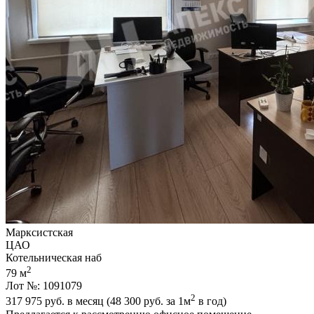
Марксистская
ЦАО
Котельническая наб
2
79 м
Лот №: 1091079
2
317 975
руб. в месяц (48 300
руб.
за 1м
в год)