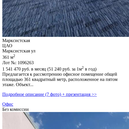
Марксистская
ЦАО
Марксистская ул
2
361 м
Лот №: 1096263
2
1 541 470
руб. в месяц (51 240
руб.
за 1м
в год)
Предлагается к рассмотрению офисное помещение общей
площадью 361 квадратный метр,­ расположенное на пятом
этаже. Объект...
Подробное описание (7 фото) + презентация >>
Офис
Без комиссии