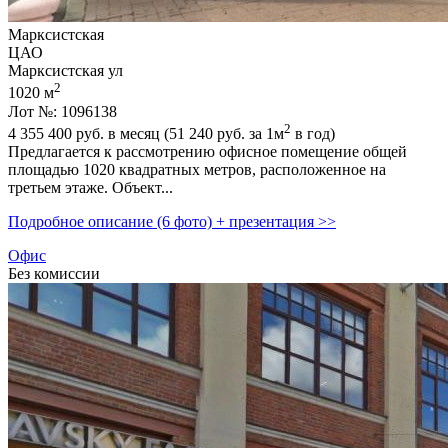
Марксистская
ЦАО
Марксистская ул
2
1020 м
Лот №: 1096138
2
4 355 400
руб. в месяц (51 240
руб.
за 1м
в год)
Предлагается к рассмотрению офисное помещение общей
площадью 1020 квадратных метров,­ расположенное на
третьем этаже. Объект...
Подробное описание (6 фото) + презентация >>
Офис
Без комиссии