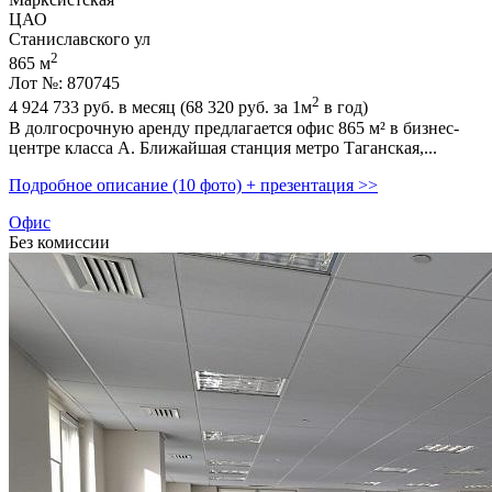
ЦАО
Станиславского ул
2
865 м
Лот №: 870745
2
4 924 733
руб. в месяц (68 320
руб.
за 1м
в год)
В долгосрочную аренду предлагается офис 865 м² в бизнес-
центре класса А. Ближайшая станция метро Таганская,­...
Подробное описание (10 фото) + презентация >>
Офис
Без комиссии