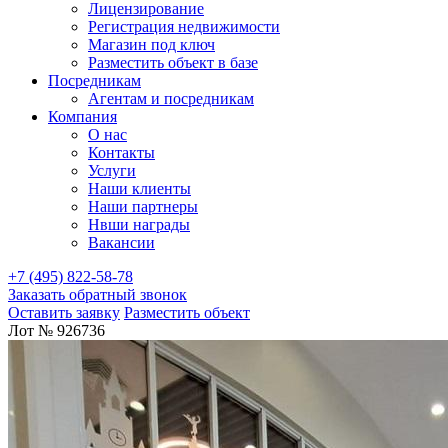
Лицензирование
Регистрация недвижимости
Магазин под ключ
Разместить объект в базе
Посредникам
Агентам и посредникам
Компания
О нас
Контакты
Услуги
Наши клиенты
Наши партнеры
Нвши награды
Вакансии
+7 (495) 822-58-78
Заказать обратный звонок
Оставить заявку
Разместить объект
Лот № 926736