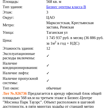
Площадь:
568 кв. м
Тип здания:
Бизнес центры класса B
Этаж:
3
Округ:
ЦАО
Марксистская, Крестьянская
Метро:
застава, Римская
Улица:
Таганская ул
1 745 937
руб. в месяц (36 886
руб.
Цена:
2
за 1м
в год + НДС)
Этажность здания:
12
Эксплуатационные
✓
расходы включены:
Наличие
✓
кондиционирования:
Наличие лифта:
✓
Наличие пропускной
✓
системы:
Тип окон:
обычные
Лот №.926736
Предлагается в аренду офисный блок общей
площадью 568 кв.м на третьем этаже в Бизнес-Центре
"Мосэнка Парк Тауэрс". Объект расположен в шаговой
доступности, в пяти минутах ходьбы от станций метро