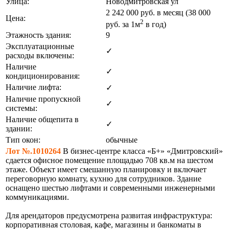
Улица:
Новодмитровская ул
2 242 000
руб. в месяц (38 000
Цена:
2
руб.
за 1м
в год)
Этажность здания:
9
Эксплуатационные
✓
расходы включены:
Наличие
✓
кондиционирования:
Наличие лифта:
✓
Наличие пропускной
✓
системы:
Наличие общепита в
✓
здании:
Тип окон:
обычные
Лот №.1010264
В бизнес-центре класса «Б+» «Дмитровский»
сдается офисное помещение площадью 708 кв.м на шестом
этаже. Объект имеет смешанную планировку и включает
переговорную комнату, кухню для сотрудников. Здание
оснащено шестью лифтами и современными инженерными
коммуникациями.
Для арендаторов предусмотрена развитая инфраструктура:
корпоративная столовая, кафе, магазины и банкоматы в