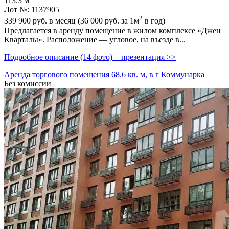
113.3 м
Лот №: 1137905
2
339 900
руб. в месяц (36 000
руб.
за 1м
в год)
Предлагается в аренду помещение в жилом комплексе «Джен
Кварталы». Расположение — угловое,­ на въезде в...
Подробное описание (14 фото) + презентация >>
Аренда торгового помещения 68.6 кв. м, в г Коммунарка
Без комиссии