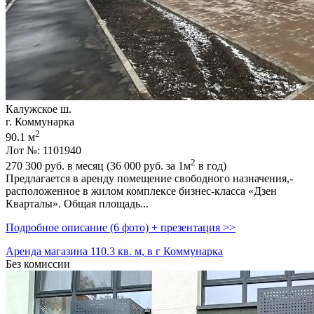
Калужское ш.
г. Коммунарка
2
90.1 м
Лот №: 1101940
2
270 300
руб. в месяц (36 000
руб.
за 1м
в год)
Предлагается в аренду помещение свободного назначения,­
расположенное в жилом комплексе бизнес-класса «Дзен
Кварталы». Общая площадь...
Подробное описание (6 фото) + презентация >>
Аренда магазина 110.3 кв. м, в г Коммунарка
Без комиссии