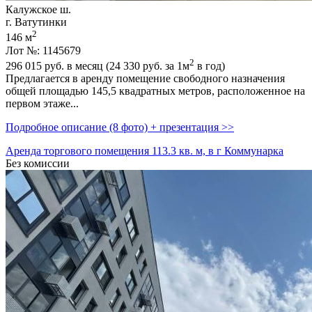
Калужское ш.
г. Ватутинки
2
146 м
Лот №: 1145679
2
296 015
руб. в месяц (24 330
руб.
за 1м
в год)
Предлагается в аренду помещение свободного назначения
общей площадью 145,­5 квадратных метров,­ расположенное на
первом этаже...
Подробное описание (8 фото) + презентация >>
Аренда торгового помещения 113.3 кв. м, в г Коммунарка
Без комиссии