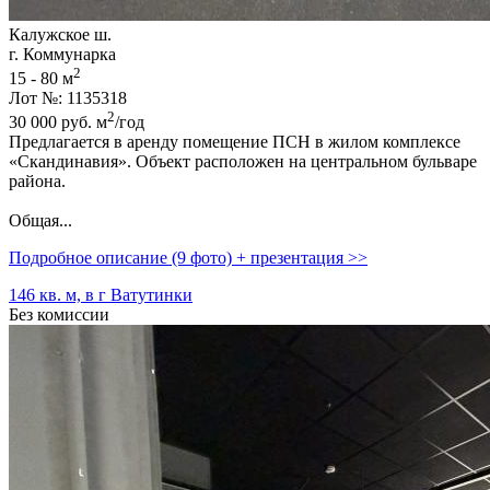
Калужское ш.
г. Коммунарка
2
15 - 80 м
Лот №: 1135318
2
30 000
руб.
м
/год
Предлагается в аренду помещение ПСН в жилом комплексе
«Скандинавия». Объект расположен на центральном бульваре
района.
Общая...
Подробное описание (9 фото) + презентация >>
146 кв. м, в г Ватутинки
Без комиссии