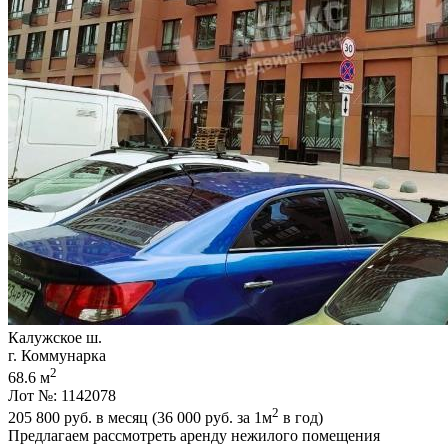
Калужское ш.
г. Коммунарка
2
68.6 м
Лот №: 1142078
2
205 800
руб. в месяц (36 000
руб.
за 1м
в год)
Предлагаем рассмотреть аренду нежилого помещения