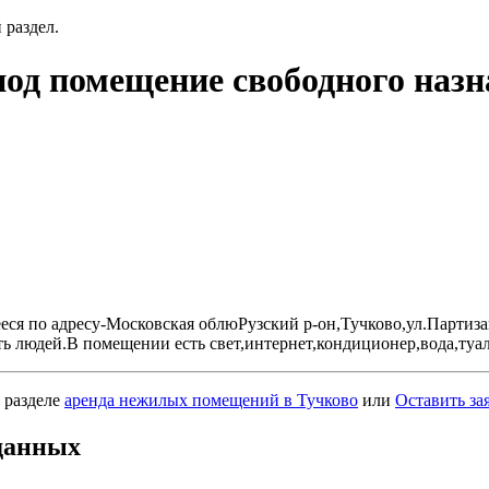
 раздел.
 под помещение свободного наз
ся по адресу-Московская облюРузский р-он,Тучково,ул.Партиза
 людей.В помещении есть свет,интернет,кондиционер,вода,туале
 разделе
аренда нежилых помещений в Тучково
или
Оставить за
данных