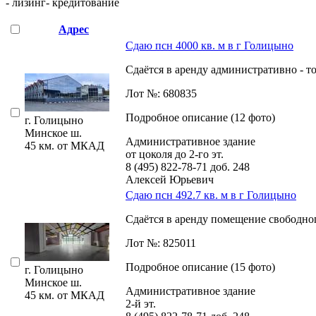
- лизинг
- кредитование
Адрес
Сдаю псн 4000 кв. м в г Голицыно
Сдаётся в аренду административно - 
Лот №: 680835
Подробное описание (12 фото)
г. Голицыно
Минское ш.
Административное здание
45 км. от МКАД
от цоколя до 2-го эт.
8 (495) 822-78-71
доб. 248
Алексей Юрьевич
Сдаю псн 492.7 кв. м в г Голицыно
Сдаётся в аренду помещение свободно
Лот №: 825011
Подробное описание (15 фото)
г. Голицыно
Минское ш.
Административное здание
45 км. от МКАД
2-й эт.