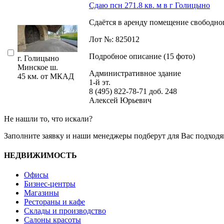
Сдаю псн 271.8 кв. м в г Голицыно
Сдаётся в аренду помещение свободного
Лот №: 825012
Подробное описание (15 фото)
г. Голицыно
Минское ш.
Административное здание
45 км. от МКАД
1-й эт.
8 (495) 822-78-71
доб. 248
Алексей Юрьевич
Не нашли то, что искали?
Заполните заявку
и наши менеджеры подберут для Вас подходя
НЕДВИЖИМОСТЬ
Офисы
Бизнес-центры
Магазины
Рестораны и кафе
Склады и производство
Салоны красоты