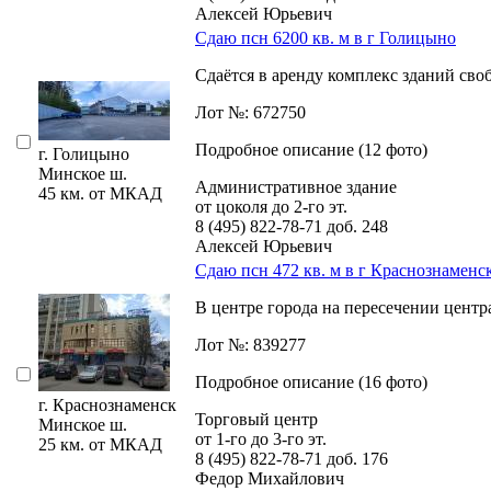
Алексей Юрьевич
Сдаю псн 6200 кв. м в г Голицыно
Сдаётся в аренду комплекс зданий сво
Лот №: 672750
Подробное описание (12 фото)
г. Голицыно
Минское ш.
Административное здание
45 км. от МКАД
от цоколя до 2-го эт.
8 (495) 822-78-71
доб. 248
Алексей Юрьевич
Сдаю псн 472 кв. м в г Краснознаменс
В центре города на пересечении центра
Лот №: 839277
Подробное описание (16 фото)
г. Краснознаменск
Торговый центр
Минское ш.
от 1-го до 3-го эт.
25 км. от МКАД
8 (495) 822-78-71
доб. 176
Федор Михайлович