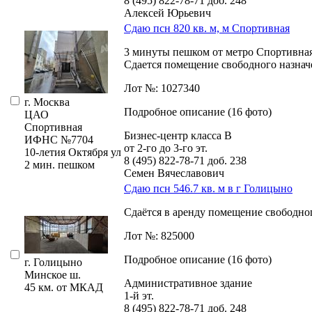
8 (495) 822-78-71
доб. 248
Алексей Юрьевич
Сдаю псн 820 кв. м, м Спортивная
3 минуты пешком от метро Спортивна
Сдается помещение свободного назнач
Лот №: 1027340
г. Москва
Подробное описание (16 фото)
ЦАО
Спортивная
Бизнес-центр класса В
ИФНС №7704
от 2-го до 3-го эт.
10-летия Октября ул
8 (495) 822-78-71
доб. 238
2 мин. пешком
Семен Вячеславович
Сдаю псн 546.7 кв. м в г Голицыно
Сдаётся в аренду помещение свободно
Лот №: 825000
Подробное описание (16 фото)
г. Голицыно
Минское ш.
Административное здание
45 км. от МКАД
1-й эт.
8 (495) 822-78-71
доб. 248