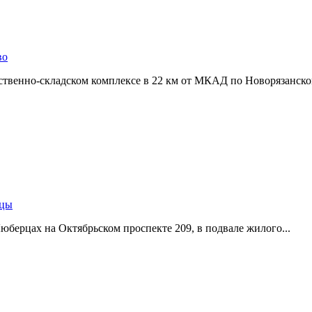
во
ственно-складском комплексе в 22 км от МКАД по Новорязанском
рцы
берцах на Октябрьском проспекте 209,­ в подвале жилого...