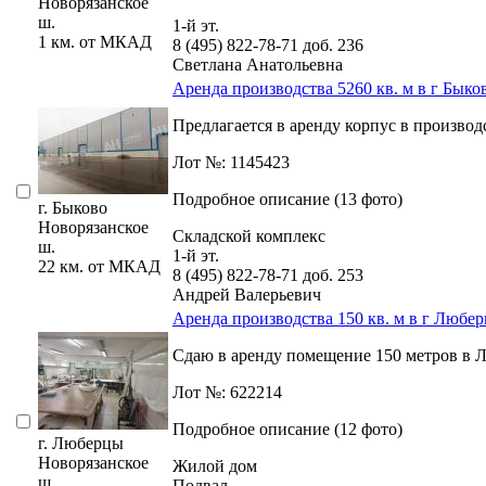
Новорязанское
ш.
1-й эт.
1 км. от МКАД
8 (495) 822-78-71
доб. 236
Светлана Анатольевна
Аренда производства 5260 кв. м в г Быко
Предлагается в аренду корпус в производ
Лот №: 1145423
Подробное описание (13 фото)
г. Быково
Новорязанское
Складской комплекс
ш.
1-й эт.
22 км. от МКАД
8 (495) 822-78-71
доб. 253
Андрей Валерьевич
Аренда производства 150 кв. м в г Любе
Сдаю в аренду помещение 150 метров в Лю
Лот №: 622214
Подробное описание (12 фото)
г. Люберцы
Новорязанское
Жилой дом
ш.
Подвал