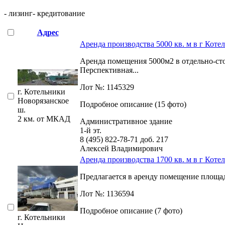
- лизинг
- кредитование
Адрес
Аренда производства 5000 кв. м в г Коте
Аренда помещения 5000м2 в отдельно-сто
Перспективная...
Лот №: 1145329
г. Котельники
Новорязанское
Подробное описание (15 фото)
ш.
2 км. от МКАД
Административное здание
1-й эт.
8 (495) 822-78-71
доб. 217
Алексей Владимирович
Аренда производства 1700 кв. м в г Коте
Предлагается в аренду помещение площадь
Лот №: 1136594
Подробное описание (7 фото)
г. Котельники