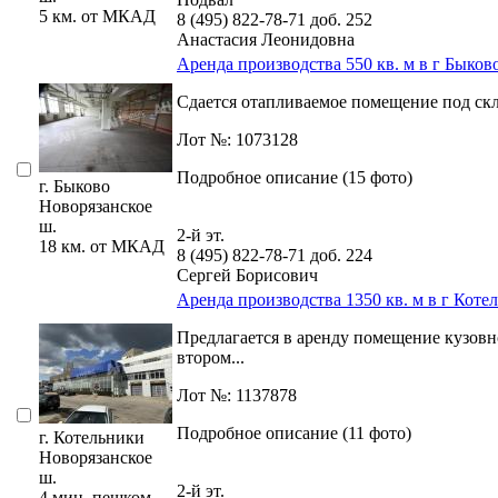
5 км. от МКАД
8 (495) 822-78-71
доб. 252
Анастасия Леонидовна
Аренда производства 550 кв. м в г Быков
Сдается отапливаемое помещение под склад
Лот №: 1073128
Подробное описание (15 фото)
г. Быково
Новорязанское
ш.
2-й эт.
18 км. от МКАД
8 (495) 822-78-71
доб. 224
Сергей Борисович
Аренда производства 1350 кв. м в г Коте
Предлагается в аренду помещение кузовн
втором...
Лот №: 1137878
Подробное описание (11 фото)
г. Котельники
Новорязанское
ш.
2-й эт.
4 мин. пешком