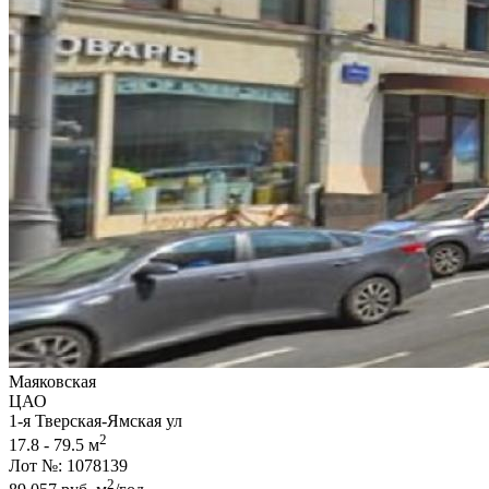
Маяковская
ЦАО
1-я Тверская-Ямская ул
2
17.8 - 79.5 м
Лот №: 1078139
2