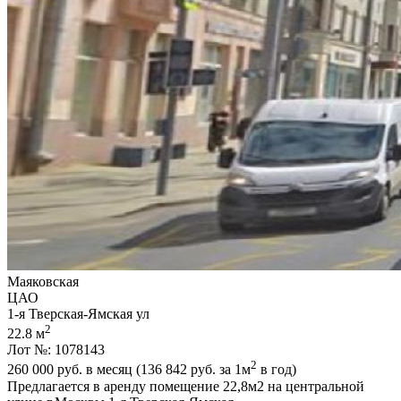
Маяковская
ЦАО
1-я Тверская-Ямская ул
2
22.8 м
Лот №: 1078143
2
260 000
руб. в месяц (136 842
руб.
за 1м
в год)
Предлагается в аренду помещение 22,­8м2 на центральной