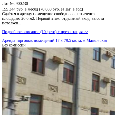
Лот №: 900230
2
155 344
руб. в месяц (70 080
руб.
за 1м
в год)
Сдаётся в аренду помещение свободного назначения
площадью 26.6 м2. Первый этаж,­ отдельный вход,­ высота
потолков...
Подробное описание (10 фото) + презентация >>
Аренда торговых помещений 17.8-79.5 кв. м, м Маяковская
Без комиссии