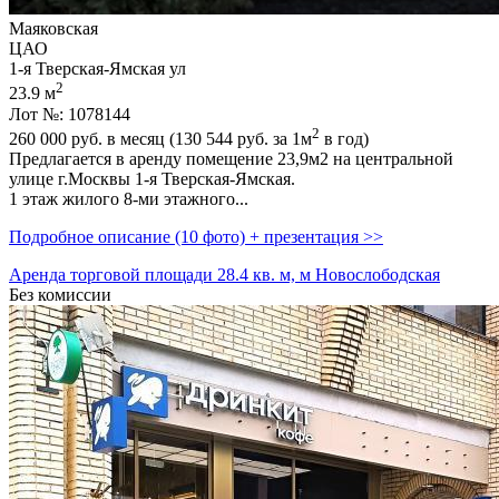
Маяковская
ЦАО
1-я Тверская-Ямская ул
2
23.9 м
Лот №: 1078144
2
260 000
руб. в месяц (130 544
руб.
за 1м
в год)
Предлагается в аренду помещение 23,­9м2 на центральной
улице г.Москвы 1-я Тверская-Ямская.
1 этаж жилого 8-ми этажного...
Подробное описание (10 фото) + презентация >>
Аренда торговой площади 28.4 кв. м, м Новослободская
Без комиссии