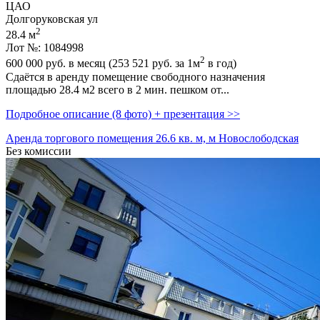
ЦАО
Долгоруковская ул
2
28.4 м
Лот №: 1084998
2
600 000
руб. в месяц (253 521
руб.
за 1м
в год)
Сдаётся в аренду помещение свободного назначения
площадью 28.4 м2 всего в 2 мин. пешком от...
Подробное описание (8 фото) + презентация >>
Аренда торгового помещения 26.6 кв. м, м Новослободская
Без комиссии