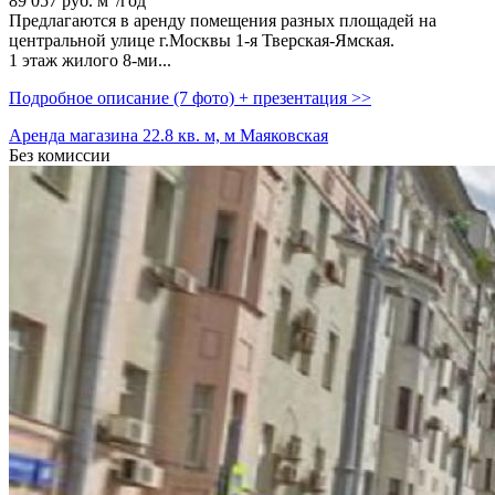
89 057
руб.
м
/год
Предлагаются в аренду помещения разных площадей на
центральной улице г.Москвы 1-я Тверская-Ямская.
1 этаж жилого 8-ми...
Подробное описание (7 фото) + презентация >>
Аренда магазина 22.8 кв. м, м Маяковская
Без комиссии