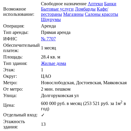
Свободное назначение
Аптеки
Банки
Возможное
Бытовые услуги
Ломбарды
Кафе/
использование:
рестораны
Магазины
Салоны красоты
Шоурумы
Операция:
Аренда
Тип аренды:
Прямая аренда
ИФНС
№ 7707
Обеспечительный
1 месяц
платеж:
Площадь:
28.4 кв. м
Тип здания:
Жилые дома
Этаж:
1
Округ:
ЦАО
Метро:
Новослободская, Достоевская, Маяковская
От метро:
2 мин. пешком
Улица:
Долгоруковская ул
2
600 000
руб. в месяц (253 521
руб.
за 1м
в
Цена:
год)
Отдельный вход:
✓
Этажность
13
здания: