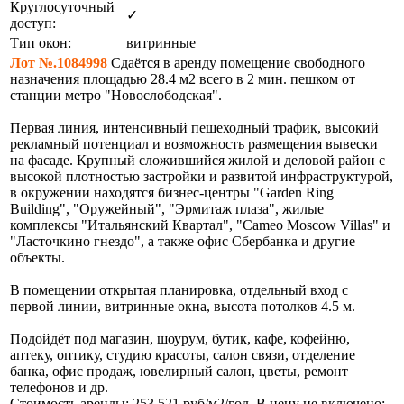
Круглосуточный
✓
доступ:
Тип окон:
витринные
Лот №.1084998
Сдаётся в аренду помещение свободного
назначения площадью 28.4 м2 всего в 2 мин. пешком от
станции метро "Новослободская".
Первая линия, интенсивный пешеходный трафик, высокий
рекламный потенциал и возможность размещения вывески
на фасаде. Крупный сложившийся жилой и деловой район с
высокой плотностью застройки и развитой инфраструктурой,
в окружении находятся бизнес-центры "Garden Ring
Building", "Оружейный", "Эрмитаж плаза", жилые
комплексы "Итальянский Квартал", "Cameo Moscow Villas" и
"Ласточкино гнездо", а также офис Сбербанка и другие
объекты.
В помещении открытая планировка, отдельный вход с
первой линии, витринные окна, высота потолков 4.5 м.
Подойдёт под магазин, шоурум, бутик, кафе, кофейню,
аптеку, оптику, студию красоты, салон связи, отделение
банка, офис продаж, ювелирный салон, цветы, ремонт
телефонов и др.
Стоимость аренды: 253 521 руб/м2/год. В цену не включено: