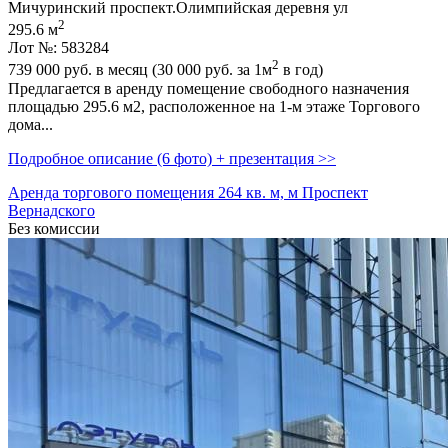
Мичуринский проспект.Олимпийская деревня ул
2
295.6 м
Лот №: 583284
2
739 000
руб. в месяц (30 000
руб.
за 1м
в год)
Предлагается в аренду помещение свободного назначения
площадью 295.6 м2,­ расположенное на 1-м этаже Торгового
дома...
Подробное описание (6 фото) + презентация >>
Аренда торгового помещения 264 кв. м, м Проспект
Вернадского
Без комиссии