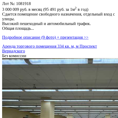
Лот №: 1081918
2
3 000 009
руб. в месяц (95 491
руб.
за 1м
в год)
Сдается помещение свободного назначения,­ отдельный вход с
улицы.
Высокий пешеходный и автомобильный трафик.
Общая площадь...
Подробное описание (9 фото) + презентация >>
Аренда торгового помещения 334 кв. м, м Проспект
Вернадского
Без комиссии