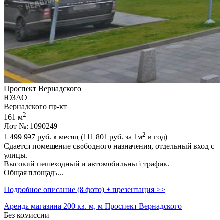
Проспект Вернадского
ЮЗАО
Вернадского пр-кт
2
161 м
Лот №: 1090249
2
1 499 997
руб. в месяц (111 801
руб.
за 1м
в год)
Сдается помещение свободного назначения,­ отдельный вход с
улицы.
Высокий пешеходный и автомобильный трафик.
Общая площадь...
Подробное описание (8 фото) + презентация >>
Аренда магазина 200 кв. м, м Проспект Вернадского
Без комиссии