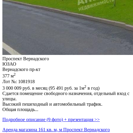
Проспект Вернадского
ЮЗАО
Вернадского пр-кт
2
377 м
Лот №: 1081918
2
3 000 009
руб. в месяц (95 491
руб.
за 1м
в год)
Сдается помещение свободного назначения,­ отдельный вход с
улицы.
Высокий пешеходный и автомобильный трафик.
Общая площадь...
Подробное описание (9 фото) + презентация >>
Аренда магазина 161 кв. м, м Проспект Вернадского