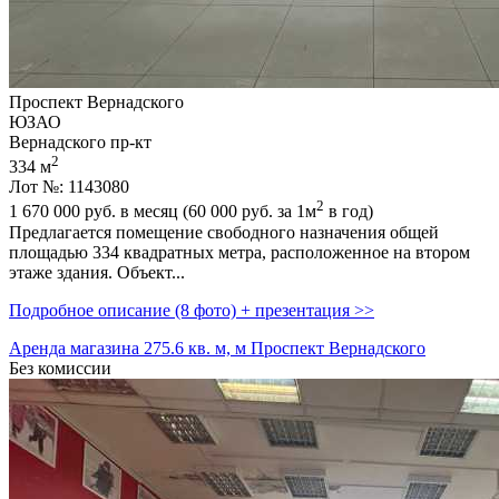
Проспект Вернадского
ЮЗАО
Вернадского пр-кт
2
334 м
Лот №: 1143080
2
1 670 000
руб. в месяц (60 000
руб.
за 1м
в год)
Предлагается помещение свободного назначения общей
площадью 334 квадратных метра,­ расположенное на втором
этаже здания. Объект...
Подробное описание (8 фото) + презентация >>
Аренда магазина 275.6 кв. м, м Проспект Вернадского
Без комиссии