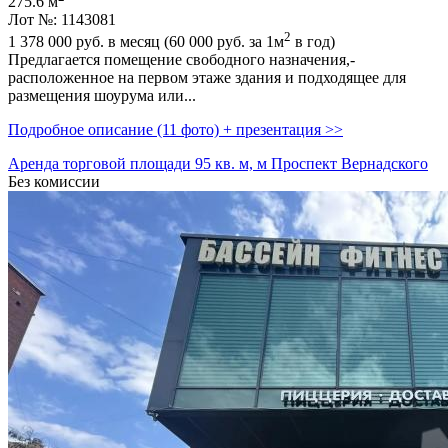
275.6 м
Лот №: 1143081
2
1 378 000
руб. в месяц (60 000
руб.
за 1м
в год)
Предлагается помещение свободного назначения,­
расположенное на первом этаже здания и подходящее для
размещения шоурума или...
Подробное описание (11 фото) + презентация >>
Аренда торговой площади 95 кв. м, м Проспект Вернадского
Без комиссии