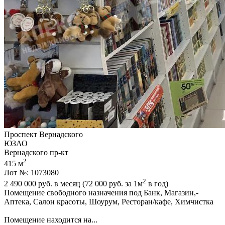
Проспект Вернадского
ЮЗАО
Вернадского пр-кт
2
415 м
Лот №: 1073080
2
2 490 000
руб. в месяц (72 000
руб.
за 1м
в год)
Помещение свободного назначения под Банк,­ Магазин,­
Аптека,­ Салон красоты,­ Шоурум,­ Ресторан/кафе,­ Химчистка
Помещение находится на...