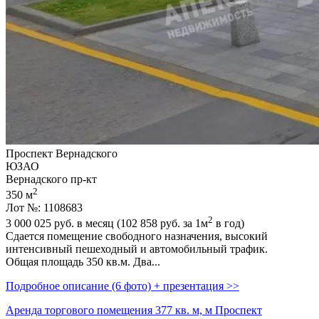
Проспект Вернадского
ЮЗАО
Вернадского пр-кт
2
350 м
Лот №: 1108683
2
3 000 025
руб. в месяц (102 858
руб.
за 1м
в год)
Сдается помещение свободного назначения,­ высокий
интенсивный пешеходный и автомобильный трафик.
Общая площадь 350 кв.м. Два...
Подробное описание (6 фото) + презентация >>
Аренда торгового помещения 377 кв. м, м Проспект