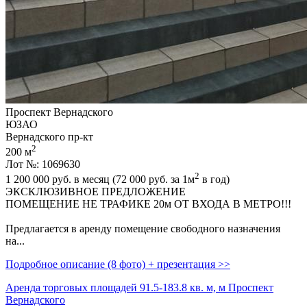
Проспект Вернадского
ЮЗАО
Вернадского пр-кт
2
200 м
Лот №: 1069630
2
1 200 000
руб. в месяц (72 000
руб.
за 1м
в год)
ЭКСКЛЮЗИВНОЕ ПРЕДЛОЖЕНИЕ
ПОМЕЩЕНИЕ НЕ ТРАФИКЕ 20м ОТ ВХОДА В МЕТРО!!!
Предлагается в аренду помещение свободного назначения
на...
Подробное описание (8 фото) + презентация >>
Аренда торговых площадей 91.5-183.8 кв. м, м Проспект
Вернадского