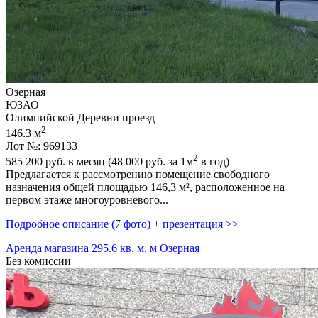
Озерная
ЮЗАО
Олимпийской Деревни проезд
2
146.3 м
Лот №: 969133
2
585 200
руб. в месяц (48 000
руб.
за 1м
в год)
Предлагается к рассмотрению помещение свободного
назначения общей площадью 146,­3 м²,­ расположенное на
первом этаже многоуровневого...
Подробное описание (7 фото) + презентация >>
Аренда магазина 295.6 кв. м, м Озерная
Без комиссии