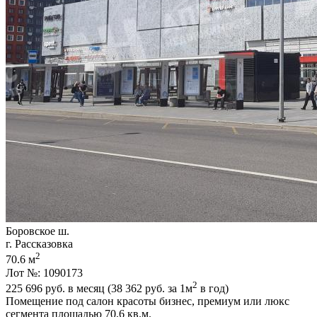
Боровское ш.
г. Рассказовка
2
70.6 м
Лот №: 1090173
2
225 696
руб. в месяц (38 362
руб.
за 1м
в год)
Помещение под салон красоты бизнес,­ премиум или люкс
сегмента площадью 70,­6 кв.м.