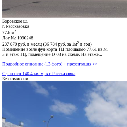
Боровское ш.
г. Рассказовка
2
77.6 м
Лот №: 1090248
2
237 870
руб. в месяц (36 784
руб.
за 1м
в год)
Помещение возле фуд-корта ТЦ площадью 77,­61 кв.м.
3-й этаж ТЦ,­ помещение D-03 на схеме. На этаже...
Подробное описание (13 фото) + презентация >>
Сдаю псн 140.4 кв. м, в г Рассказовка
Без комиссии