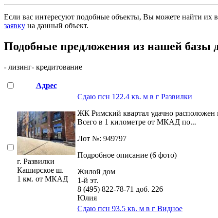
Если вас интересуют подобные объекты, Вы можете найти их в
заявку
на данный объект
.
Подобные предложения из нашей базы 
- лизинг
- кредитование
Адрес
Сдаю псн 122.4 кв. м в г Развилки
ЖК Римский квартал удачно расположен 
Всего в 1 километре от МКАД по...
Лот №: 949797
Подробное описание (6 фото)
г. Развилки
Каширское ш.
Жилой дом
1 км. от МКАД
1-й эт.
8 (495) 822-78-71
доб. 226
Юлия
Сдаю псн 93.5 кв. м в г Видное