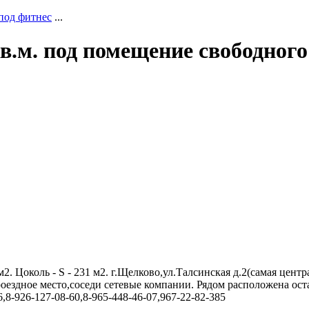
под фитнес
...
в.м. под помещение свободног
8 м2. Цоколь - S - 231 м2. г.Щелково,ул.Талсинская д.2(cамая це
роездное место,соседи сетевые компании. Рядом расположена ос
8-926-127-08-60,8-965-448-46-07,967-22-82-385