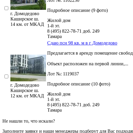
Лот №: 1102236
Подробное описание (9 фото)
г. Домодедово
Каширское ш.
Жилой дом
14 км. от МКАД
1-й эт.
8 (495) 822-78-71
доб. 249
Тамара
Сдаю псн 98 кв. м в г Домодедово
Предлагается в аренду помещение свобод
Объект расположен на первой линии,­...
Лот №: 1119037
Подробное описание (10 фото)
г. Домодедово
Каширское ш.
Жилой дом
12 км. от МКАД
1-й эт.
8 (495) 822-78-71
доб. 249
Тамара
Не нашли то, что искали?
Заполните заявку
и наши менеджеры подберут для Вас подходя