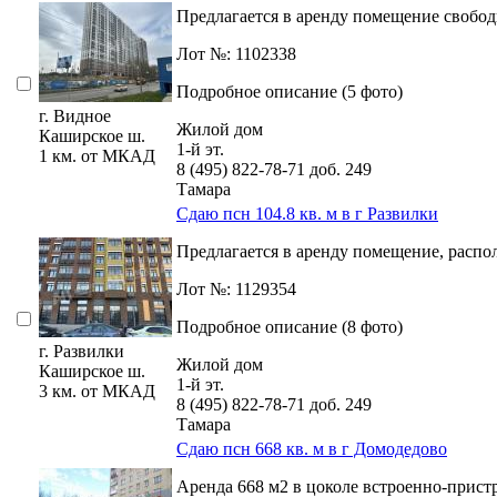
Предлагается в аренду помещение свобо
Лот №: 1102338
Подробное описание (5 фото)
г. Видное
Жилой дом
Каширское ш.
1-й эт.
1 км. от МКАД
8 (495) 822-78-71
доб. 249
Тамара
Сдаю псн 104.8 кв. м в г Развилки
Предлагается в аренду помещение,­ распол
Лот №: 1129354
Подробное описание (8 фото)
г. Развилки
Жилой дом
Каширское ш.
1-й эт.
3 км. от МКАД
8 (495) 822-78-71
доб. 249
Тамара
Сдаю псн 668 кв. м в г Домодедово
Аренда 668 м2 в цоколе встроенно-пристр