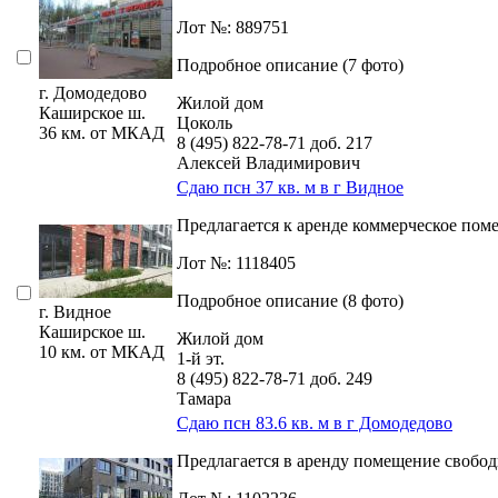
Лот №: 889751
Подробное описание (7 фото)
г. Домодедово
Жилой дом
Каширское ш.
Цоколь
36 км. от МКАД
8 (495) 822-78-71
доб. 217
Алексей Владимирович
Сдаю псн 37 кв. м в г Видное
Предлагается к аренде коммерческое поме
Лот №: 1118405
Подробное описание (8 фото)
г. Видное
Каширское ш.
Жилой дом
10 км. от МКАД
1-й эт.
8 (495) 822-78-71
доб. 249
Тамара
Сдаю псн 83.6 кв. м в г Домодедово
Предлагается в аренду помещение свободн