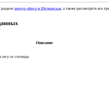
 разделе
аренда офиса м Щелковская
, а также рассмотреть все п
данных
Описание
к югу от столицы