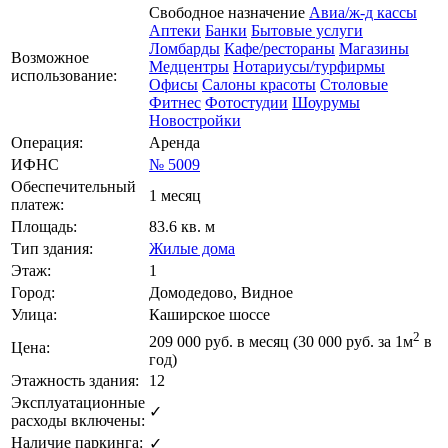
Свободное назначение
Авиа/ж-д кассы
Аптеки
Банки
Бытовые услуги
Ломбарды
Кафе/рестораны
Магазины
Возможное
Медцентры
Нотариусы/турфирмы
использование:
Офисы
Салоны красоты
Столовые
Фитнес
Фотостудии
Шоурумы
Новостройки
Операция:
Аренда
ИФНС
№ 5009
Обеспечительный
1 месяц
платеж:
Площадь:
83.6 кв. м
Тип здания:
Жилые дома
Этаж:
1
Город:
Домодедово, Видное
Улица:
Каширское шоссе
2
209 000
руб. в месяц (30 000
руб.
за 1м
в
Цена:
год)
Этажность здания:
12
Эксплуатационные
✓
расходы включены:
Наличие паркинга:
✓