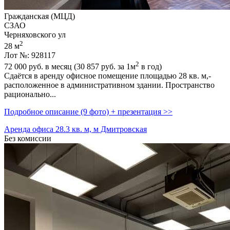
Гражданская (МЦД)
СЗАО
Черняховского ул
2
28 м
Лот №: 928117
2
72 000
руб. в месяц (30 857
руб.
за 1м
в год)
Сдаётся в аренду офисное помещение площадью 28 кв. м,­
расположенное в административном здании. Пространство
рационально...
Подробное описание (9 фото) + презентация >>
Аренда офиса 28.3 кв. м, м Дмитровская
Без комиссии