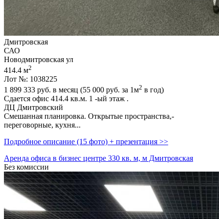
Дмитровская
САО
Новодмитровская ул
2
414.4 м
Лот №: 1038225
2
1 899 333
руб. в месяц (55 000
руб.
за 1м
в год)
Сдается офис 414.4 кв.м. 1 -ый этаж .
ДЦ Дмитровский
Смешанная планировка. Открытые пространства,­
переговорные,­ кухня...
Подробное описание (15 фото) + презентация >>
Аренда офиса в бизнес центре 330 кв. м, м Дмитровская
Без комиссии