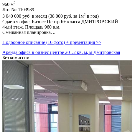
2
960 м
Лот №: 1103989
2
3 040 000
руб. в месяц (38 000
руб.
за 1м
в год)
Сдается офис,­ Бизнес Центр Б+ класса ДМИТРОВСКИЙ.
4-ый этаж. Площадь 960 в.м.
Смешанная планировка. ...
Подробное описание (16 фото) + презентация >>
Аренда офиса в бизнес центре 201.2 кв. м, м Дмитровская
Без комиссии