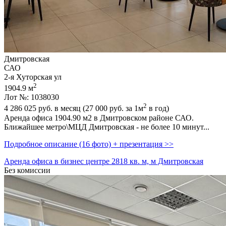
Дмитровская
САО
2-я Хуторская ул
2
1904.9 м
Лот №: 1038030
2
4 286 025
руб. в месяц (27 000
руб.
за 1м
в год)
Аренда офиса 1904.90 м2 в Дмитровском районе САО.
Ближайшее метро\МЦД Дмитровская - не более 10 минут...
Подробное описание (16 фото) + презентация >>
Аренда офиса в бизнес центре 2818 кв. м, м Дмитровская
Без комиссии