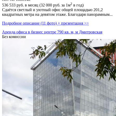
2
536 533
руб. в месяц (32 000
руб.
за 1м
в год)
Сдаётся светлый и уютный офис общей площадью 201,­2
квадратных метра на девятом этаже. Благодаря панорамным...
Подробное описание (11 фото) + презентация >>
Аренда офиса в бизнес центре 790 кв. м, м Дмитровская
Без комиссии