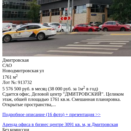
Дмитровская
САО
Новодмитровская ул
2
1761 м
Лот №: 913732
2
5 576 500
руб. в месяц (38 000
руб.
за 1м
в год)
Сдается офис,­ Деловой центр "ДМИТРОВСКИЙ". Целиком
этаж,­ обшей площадью 1761 кв.м. Смешанная планировка.
Открытые пространства,­...
Подробное описание (16 фото) + презентация >>
Аренда офиса в бизнес центре 3091 кв. м, м Дмитровская
Без комиссии