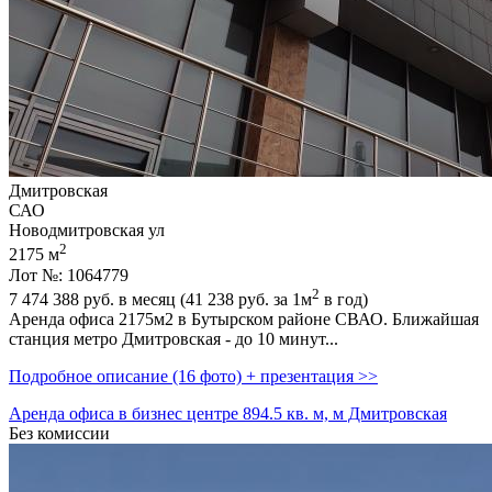
Дмитровская
САО
Новодмитровская ул
2
2175 м
Лот №: 1064779
2
7 474 388
руб. в месяц (41 238
руб.
за 1м
в год)
Аренда офиса 2175м2 в Бутырском районе СВАО. Ближайшая
станция метро Дмитровская - до 10 минут...
Подробное описание (16 фото) + презентация >>
Аренда офиса в бизнес центре 894.5 кв. м, м Дмитровская
Без комиссии