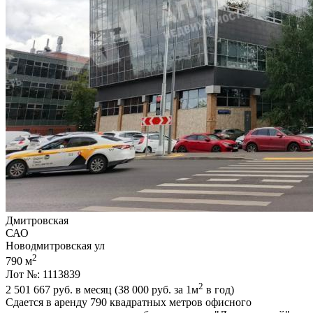
Дмитровская
САО
Новодмитровская ул
2
790 м
Лот №: 1113839
2
2 501 667
руб. в месяц (38 000
руб.
за 1м
в год)
Сдается в аренду 790 квадратных метров офисного