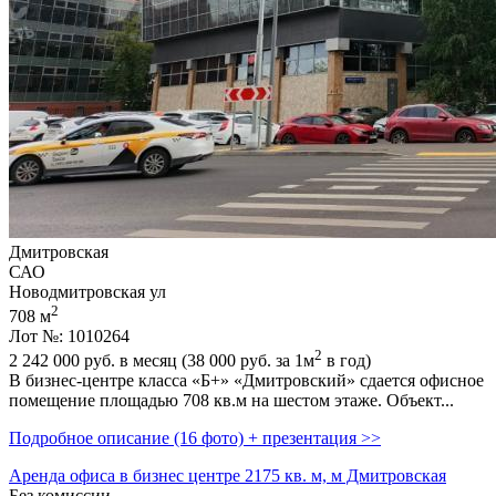
Дмитровская
САО
Новодмитровская ул
2
708 м
Лот №: 1010264
2
2 242 000
руб. в месяц (38 000
руб.
за 1м
в год)
В бизнес-центре класса «Б+» «Дмитровский» сдается офисное
помещение площадью 708 кв.м на шестом этаже. Объект...
Подробное описание (16 фото) + презентация >>
Аренда офиса в бизнес центре 2175 кв. м, м Дмитровская
Без комиссии