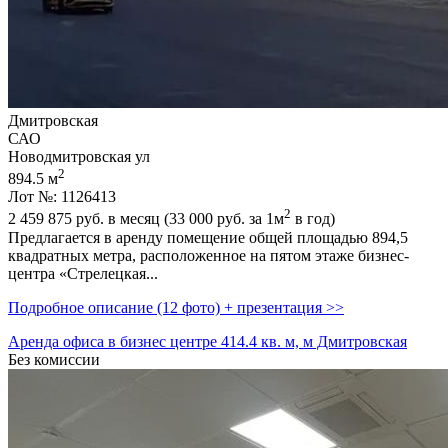
Дмитровская
САО
Новодмитровская ул
2
894.5 м
Лот №: 1126413
2
2 459 875
руб. в месяц (33 000
руб.
за 1м
в год)
Предлагается в аренду помещение общей площадью 894,­5
квадратных метра,­ расположенное на пятом этаже бизнес-
центра «Стрелецкая...
Подробное описание (12 фото) + презентация >>
Аренда офиса в бизнес центре 414.4 кв. м, м Дмитровская
Без комиссии