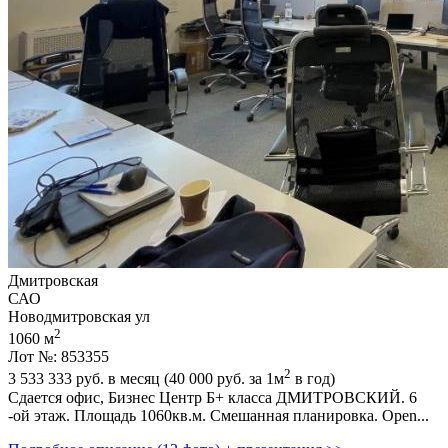
Дмитровская
САО
Новодмитровская ул
2
1060 м
Лот №: 853355
2
3 533 333
руб. в месяц (40 000
руб.
за 1м
в год)
Сдается офис,­ Бизнес Центр Б+ класса ДМИТРОВСКИЙ. 6
-ой этаж. Площадь 1060кв.м. Смешанная планировка. Open...