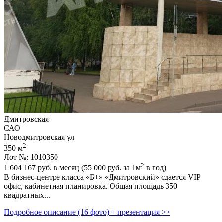
Дмитровская
САО
Новодмитровская ул
2
350 м
Лот №: 1010350
2
1 604 167
руб. в месяц (55 000
руб.
за 1м
в год)
В бизнес-центре класса «Б+» «Дмитровский» сдается VIP
офис,­ кабинетная планировка. Общая площадь 350
квадратных...
Подробное описание (16 фото) + презентация >>