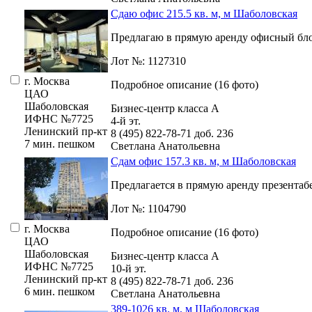
Сдаю офис 215.5 кв. м, м Шаболовская
Предлагаю в прямую аренду офисный блок 
Лот №: 1127310
г. Москва
Подробное описание (16 фото)
ЦАО
Шаболовская
Бизнес-центр класса А
ИФНС №7725
4-й эт.
Ленинский пр-кт
8 (495) 822-78-71
доб. 236
7 мин. пешком
Светлана Анатольевна
Сдам офис 157.3 кв. м, м Шаболовская
Предлагается в прямую аренду презентабе
Лот №: 1104790
г. Москва
Подробное описание (16 фото)
ЦАО
Шаболовская
Бизнес-центр класса А
ИФНС №7725
10-й эт.
Ленинский пр-кт
8 (495) 822-78-71
доб. 236
6 мин. пешком
Светлана Анатольевна
389-1026 кв. м, м Шаболовская