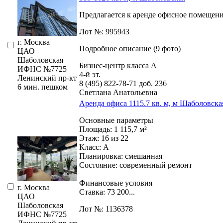
Предлагается к аренде офисное помещение 
Лот №: 995943
г. Москва
Подробное описание (9 фото)
ЦАО
Шаболовская
Бизнес-центр класса А
ИФНС №7725
4-й эт.
Ленинский пр-кт
8 (495) 822-78-71
доб. 236
6 мин. пешком
Светлана Анатольевна
Аренда офиса 1115.7 кв. м, м Шаболовска
Основные параметры
Площадь: 1 115,­7 м²
Этаж: 16 из 22
Класс: А
Планировка: смешанная
Состояние: современный ремонт
Финансовые условия
г. Москва
Ставка: 73 200...
ЦАО
Шаболовская
Лот №: 1136378
ИФНС №7725