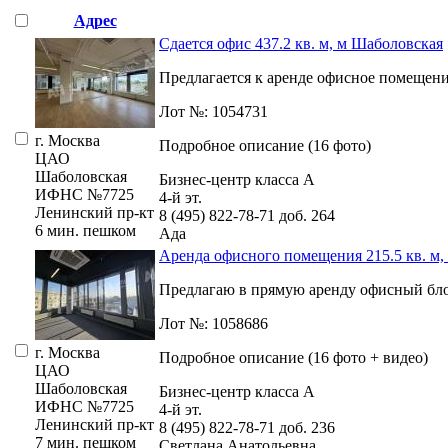
Адрес
Сдается офис 437.2 кв. м, м Шаболовская
Предлагается к аренде офисное помещение
Лот №: 1054731
г. Москва
Подробное описание (16 фото)
ЦАО
Шаболовская
Бизнес-центр класса А
ИФНС №7725
4-й эт.
Ленинский пр-кт
8 (495) 822-78-71
доб. 264
6 мин. пешком
Ада
Аренда офисного помещения 215.5 кв. м,
Предлагаю в прямую аренду офисный блок 
Лот №: 1058686
г. Москва
Подробное описание (16 фото + видео)
ЦАО
Шаболовская
Бизнес-центр класса А
ИФНС №7725
4-й эт.
Ленинский пр-кт
8 (495) 822-78-71
доб. 236
7 мин. пешком
Светлана Анатольевна