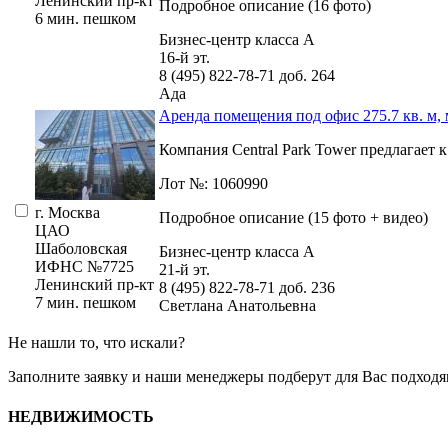
Ленинский пр-кт
Подробное описание (16 фото)
6 мин. пешком
Бизнес-центр класса А
16-й эт.
8 (495) 822-78-71
доб. 264
Ада
Аренда помещения под офис 275.7 кв. м,
Компания Central Park Tower предлагает 
Лот №: 1060990
г. Москва
Подробное описание (15 фото + видео)
ЦАО
Шаболовская
Бизнес-центр класса А
ИФНС №7725
21-й эт.
Ленинский пр-кт
8 (495) 822-78-71
доб. 236
7 мин. пешком
Светлана Анатольевна
Не нашли то, что искали?
Заполните заявку
и наши менеджеры подберут для Вас подходя
НЕДВИЖИМОСТЬ