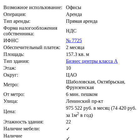
Возможное использование:
Офисы
Операция:
Аренда
Тип аренды:
Прямая аренда
Форма налогообложения
НДС
собственника:
ИФНС
№ 7725
Обеспечительный платеж:
2 месяца
Площадь:
157.3 кв. м
Тип здания:
Бизнес центры класса А
Этаж:
10
Округ:
ЦАО
Шаболовская, Октябрьская,
Метро:
Фрунзенская
От метро:
6 мин. пешком
Улица:
Ленинский пр-кт
975 522
руб. в месяц (74 420
руб.
Цена:
2
за 1м
в год)
Этажность здания:
22
Наличие мебели:
✓
Наличие
✓