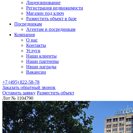
Лицензирование
Регистрация недвижимости
Магазин под ключ
Разместить объект в базе
Посредникам
Агентам и посредникам
Компания
О нас
Контакты
Услуги
Наши клиенты
Наши партнеры
Нвши награды
Вакансии
+7 (495) 822-58-78
Заказать обратный звонок
Оставить заявку
Разместить объект
Лот № 1104790