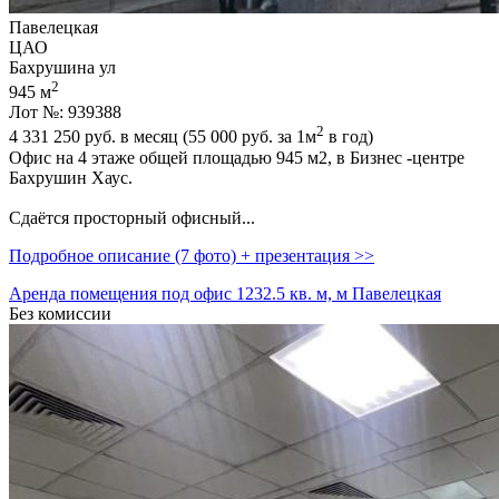
Павелецкая
ЦАО
Бахрушина ул
2
945 м
Лот №: 939388
2
4 331 250
руб. в месяц (55 000
руб.
за 1м
в год)
Офис на 4 этаже общей площадью 945 м2,­ в Бизнес -центре
Бахрушин Хаус.
Сдаётся просторный офисный...
Подробное описание (7 фото) + презентация >>
Аренда помещения под офис 1232.5 кв. м, м Павелецкая
Без комиссии