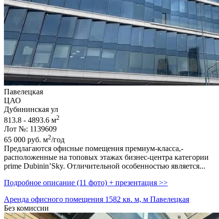
Павелецкая
ЦАО
Дубининская ул
2
813.8 - 4893.6 м
Лот №: 1139609
2
65 000
руб.
м
/год
Предлагаются офисные помещения премиум-класса,­
расположенные на топовых этажах бизнес-центра категории
prime Dubinin’Sky. Отличительной особенностью является...
Подробное описание (11 фото) + презентация >>
Аренда офисного помещения 1582 кв. м, м Павелецкая
Без комиссии