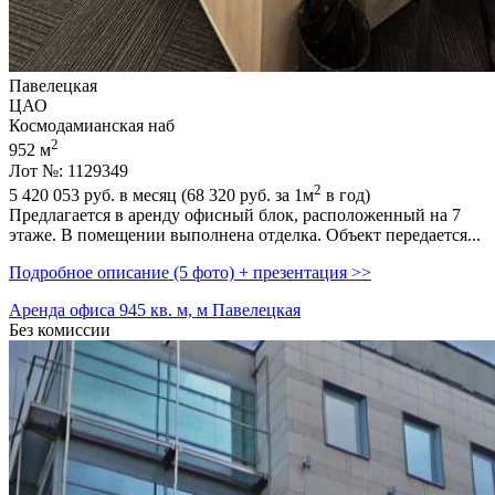
Павелецкая
ЦАО
Космодамианская наб
2
952 м
Лот №: 1129349
2
5 420 053
руб. в месяц (68 320
руб.
за 1м
в год)
Предлагается в аренду офисный блок,­ расположенный на 7
этаже. В помещении выполнена отделка. Объект передается...
Подробное описание (5 фото) + презентация >>
Аренда офиса 945 кв. м, м Павелецкая
Без комиссии