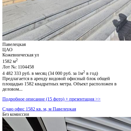
Павелецкая
ЦАО
Кожевническая ул
2
1582 м
Лот №: 1104458
2
4 482 333
руб. в месяц (34 000
руб.
за 1м
в год)
Предлагается в аренду видовой офисный блок общей
площадью 1582 квадратных метра. Объект расположен в
деловом...
Подробное описание (15 фото) + презентация >>
Сдаю офис 1582 кв. м, м Павелецкая
Без комиссии